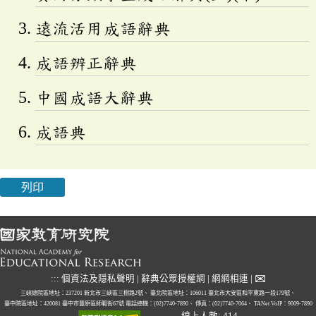
遠流活用成語辭典
成語辨正辭典
中國成語大辭典
成語典
列印
✉
:::
個資法及隱私聲明
|
辭典公眾授權網
|
網網相連
|
三峽總院區地址：237201 新北市三峽區三樹路2號、
臺北院區地址：106011 臺北市大安區和平東路一段179號、
臺中院區地址：420081 臺中市豐原區師範街67號
電話總機：(02)7740-7890、
傳真：(02)7740-7064、
TANet VoIP：9009-7890