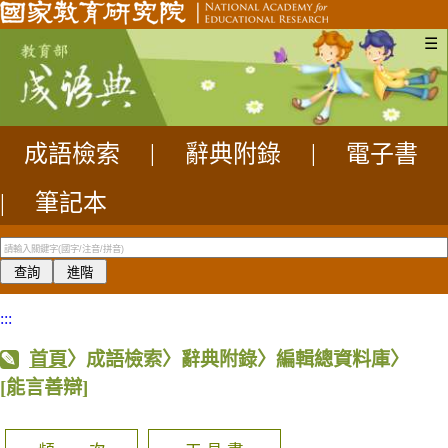
☰
成語檢索
|
辭典附錄
|
電子書
|
筆記本
:::
首頁
〉成語檢索〉辭典附錄〉編輯總資料庫〉
[能言善辯]