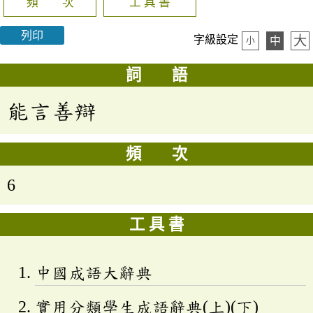
頻 次
工 具 書
列印
大
字級設定
中
小
詞 語
能言善辯
頻 次
6
工 具 書
中國成語大辭典
實用分類學生成語辭典(上)(下)