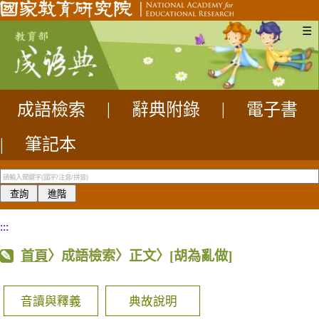
☰
成語檢索
|
辭典附錄
|
電子書
|
筆記本
:::
首頁
〉成語檢索〉正文〉
[胡為亂做]
音讀與釋義
典故說明