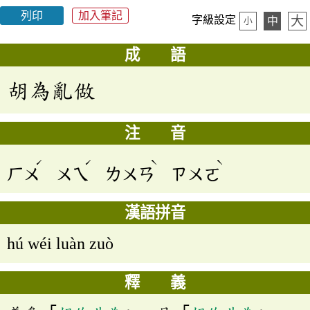
列印
加入筆記
大
字級設定
中
小
成 語
胡為亂做
注 音
ˊ
ˊ
ˋ
ˋ
ㄏㄨ
ㄨㄟ
ㄌㄨㄢ
ㄗㄨㄛ
漢語拼音
hú wéi luàn zuò
釋 義