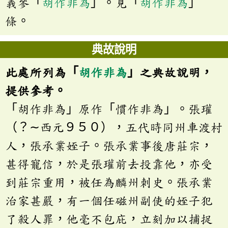
義參「
胡作非為
」。見「
胡作非為
」
條。
典故說明
此處所列為「
胡作非為
」之典故說明，
提供參考。
「胡作非為」原作「慣作非為」。張瓘
（？∼西元９５０），五代時同州車渡村
人，張承業姪子。張承業事後唐莊宗，
甚得寵信，於是張瓘前去投靠他，亦受
到莊宗重用，被任為麟州刺史。張承業
治家甚嚴，有一個任磁州副使的姪子犯
了殺人罪，他毫不包庇，立刻加以捕捉