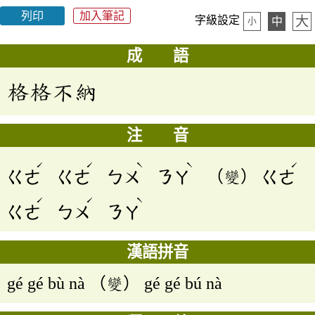
列印
加入筆記
大
字級設定
中
小
成 語
格格不納
注 音
ˊ
ˊ
ˋ
ˋ
ˊ
ㄍㄜ
ㄍㄜ
ㄅㄨ
ㄋㄚ
（變）
ㄍㄜ
ˊ
ˊ
ˋ
ㄍㄜ
ㄅㄨ
ㄋㄚ
漢語拼音
gé gé bù nà （變） gé gé bú nà