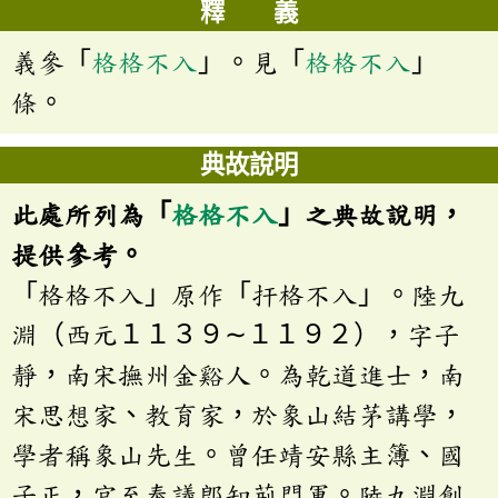
釋 義
義參「
格格不入
」。見「
格格不入
」
條。
典故說明
此處所列為「
格格不入
」之典故說明，
提供參考。
「格格不入」原作「扞格不入」。陸九
淵（西元１１３９∼１１９２），字子
靜，南宋撫州金谿人。為乾道進士，南
宋思想家、教育家，於象山結茅講學，
學者稱象山先生。曾任靖安縣主簿、國
子正，官至奉議郎知荊門軍。陸九淵創