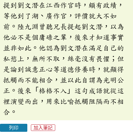
提到劉文潛在江西作官時，頗有政績，
等他到了湖、廣作官，評價就大不如
前。陸九淵曾聽兄長提起劉文潛，以為
他必不是個庸碌之輩，後來才知道事實
並非如此。他認為劉文潛在滿足自己的
私慾上，無所不取，絲毫沒有畏懼；但
是論到誠意正心等道德修養時，就顯得
抵觸而不能相合，並以此自謂為光明公
正。後來「格格不入」這句成語就從這
裡演變而出，用來比喻抵觸阻隔而不相
合。
列印
加入筆記