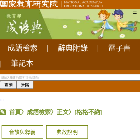
☰
成語檢索
|
辭典附錄
|
電子書
|
筆記本
:::
首頁
〉成語檢索〉正文〉
[格格不納]
音讀與釋義
典故說明