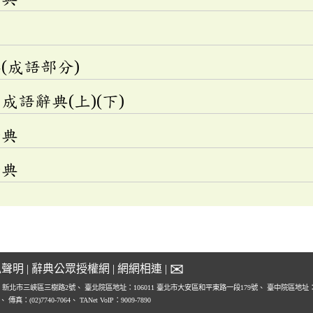
(成語部分)
語辭典(上)(下)
辭典
辭典
✉
私聲明
|
辭典公眾授權網
|
網網相連
|
1 新北市三峽區三樹路2號、
臺北院區地址：106011 臺北市大安區和平東路一段179號、
臺中院區地址：4
0、
傳真：(02)7740-7064、
TANet VoIP：9009-7890