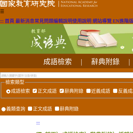
☰
:::
首頁
最新消息
常見問題
編輯說明
使用說明
網站導覽
EN
進階
成語檢索
|
辭典附錄
|
檢索類型
成語檢索
正文成語
辭典附錄
近義成語
反義成
義類查詢
正文成語
辭典附錄
:::