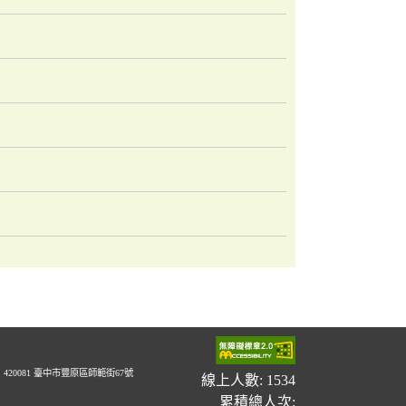
20081 臺中市豐原區師範街67號
線上人數: 1534
累積總人次: