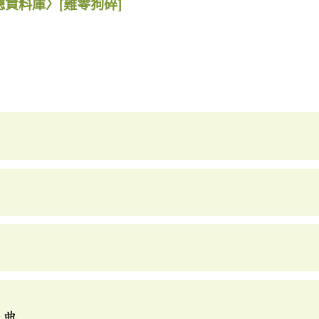
總資料庫〉
[雞零狗碎]
辭典