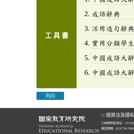
成語辭典
活用造句辭典
工 具 書
實用分類學生成
中國成語大
中國成語大
列印
:::
個資法及隱
三峽總院區地址：23720
電話總機：(02)7740-789