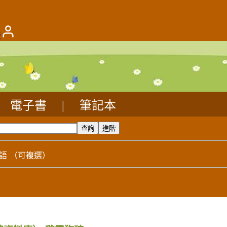
版
電子書
|
筆記本
語
（可複選）