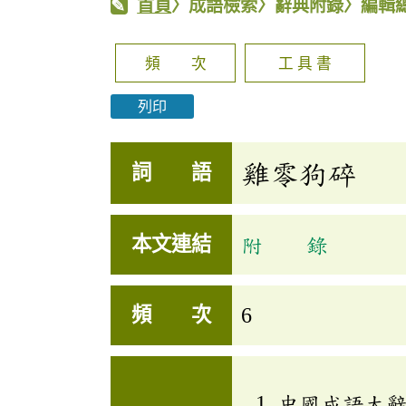
首頁
〉成語檢索〉辭典附錄〉編輯
頻 次
工 具 書
列印
雞零狗碎
詞 語
本文連結
附 錄
頻 次
6
中國成語大