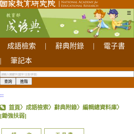
☰
成語檢索
|
辭典附錄
|
電子書
|
筆記本
:::
首頁
〉成語檢索〉辭典附錄〉編輯總資料庫〉
[鋤強扶弱]