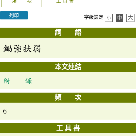
頻 次
工 具 書
列印
大
字級設定
中
小
詞 語
鋤強扶弱
本文連結
附 錄
頻 次
6
工 具 書