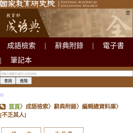
☰
成語檢索
|
辭典附錄
|
電子書
|
筆記本
:::
首頁
〉成語檢索〉辭典附錄〉編輯總資料庫〉
[不乏其人]