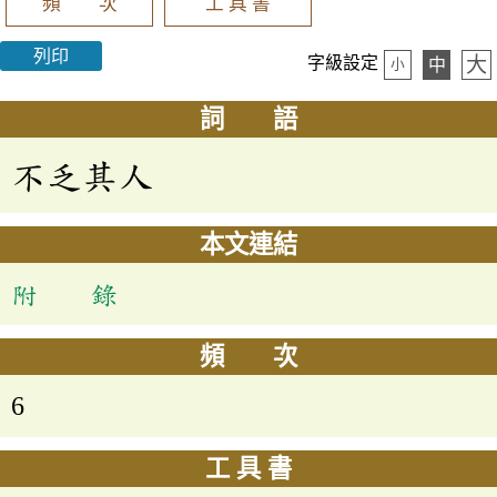
頻 次
工 具 書
列印
大
字級設定
中
小
詞 語
不乏其人
本文連結
附 錄
頻 次
6
工 具 書