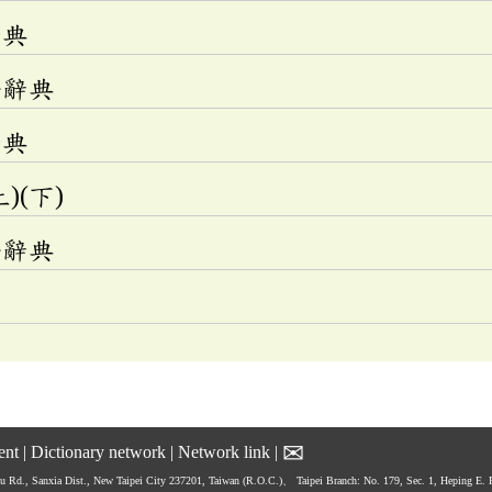
辭典
語辭典
辭典
)(下)
語辭典
✉
ent
|
Dictionary network
|
Network link
|
hu Rd., Sanxia Dist., New Taipei City 237201, Taiwan (R.O.C.)、
Taipei Branch: No. 179, Sec. 1, Heping E.