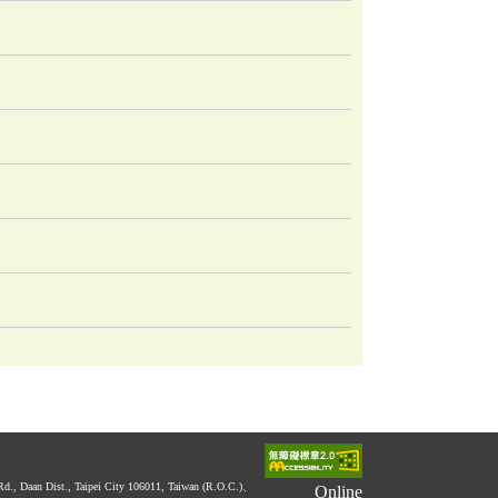
 Rd., Daan Dist., Taipei City 106011, Taiwan (R.O.C.)、
Online