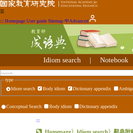
☰
:::
Homepage
User guide
Sitemap
中
Advanced
Idiom search
|
Notebook
type
Idiom search
Body idiom
Dictionary appendix
Ambigu
Conceptual Search
Body idiom
Dictionary appendix
:::
Homepage
〉Idiom search〉