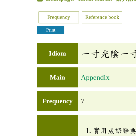
Frequency
Reference book
Print
一寸光陰一
Idiom
Main
Appendix
Frequency
7
實用成語辭