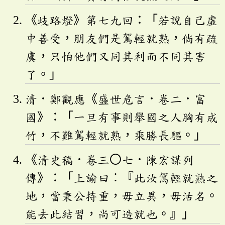
《歧路燈》第七九回：「若說自己虛
中善受，朋友們是駕輕就熟，倘有疏
虞，只怕他們又同其利而不同其害
了。」
清．鄭觀應《盛世危言．卷二．富
國》：「一旦有事則舉國之人胸有成
竹，不難駕輕就熟，乘勝長驅。」
《清史稿．卷三〇七．陳宏謀列
傳》：「上諭曰︰『此汝駕輕就熟之
地，當秉公持重，毋立異，毋沽名。
能去此結習，尚可造就也。』」