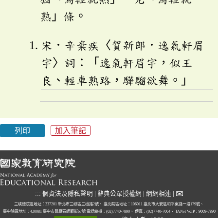
熟」條。
宋．辛棄疾〈賀新郎．逸氣軒眉
宇〉詞：「逸氣軒眉宇，似王
良、輕車熟路，驊騮欲舞。」
列印
加入筆記
✉
:::
個資法及隱私聲明
|
辭典公眾授權網
|
網網相連
|
三峽總院區地址：237201 新北市三峽區三樹路2號、
臺北院區地址：106011 臺北市大安區和平東路一段179號、
臺中院區地址：420081 臺中市豐原區師範街67號
電話總機：(02)7740-7890、
傳真：(02)7740-7064、
TANet VoIP：9009-7890