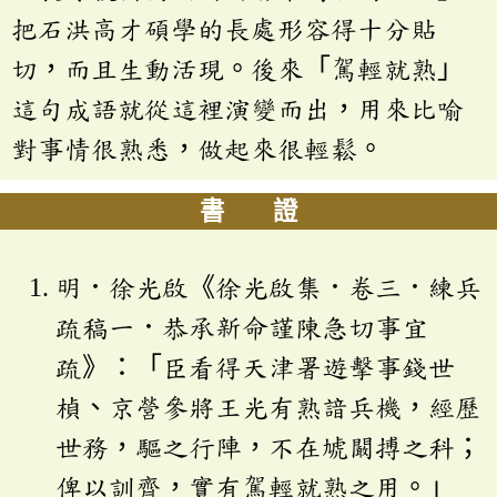
把石洪高才碩學的長處形容得十分貼
切，而且生動活現。後來「駕輕就熟」
這句成語就從這裡演變而出，用來比喻
對事情很熟悉，做起來很輕鬆。
書 證
明．徐光啟《徐光啟集．卷三．練兵
疏稿一．恭承新命謹陳急切事宜
疏》：「臣看得天津署遊擊事錢世
楨、京營參將王光有熟諳兵機，經歷
世務，驅之行陣，不在虓闞搏之科；
俾以訓齊，實有駕輕就熟之用。」