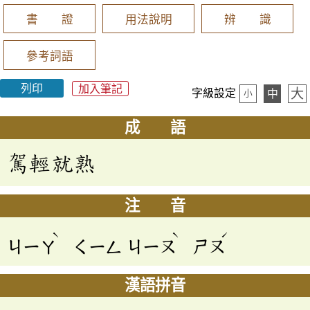
書 證
用法說明
辨 識
參考詞語
列印
加入筆記
大
字級設定
中
小
成 語
駕輕就熟
注 音
ˋ
ˋ
ˊ
ㄐㄧㄚ
ㄑㄧㄥ
ㄐㄧㄡ
ㄕㄡ
漢語拼音