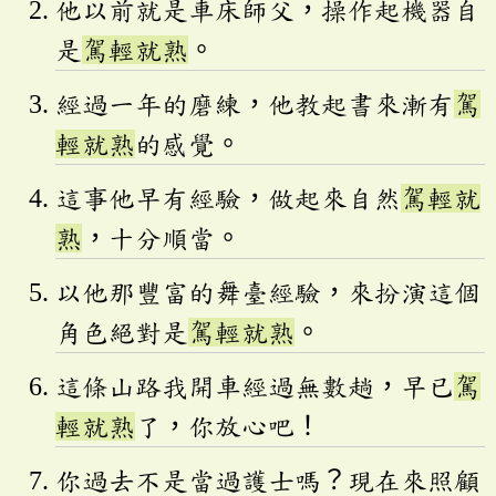
他以前就是車床師父，操作起機器自
是
駕輕就熟
。
經過一年的磨練，他教起書來漸有
駕
輕就熟
的感覺。
這事他早有經驗，做起來自然
駕輕就
熟
，十分順當。
以他那豐富的舞臺經驗，來扮演這個
角色絕對是
駕輕就熟
。
這條山路我開車經過無數趟，早已
駕
輕就熟
了，你放心吧！
你過去不是當過護士嗎？現在來照顧