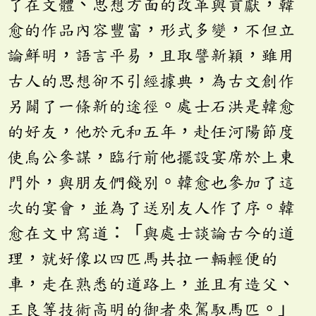
了在文體、思想方面的改革與貢獻，韓
愈的作品內容豐富，形式多變，不但立
論鮮明，語言平易，且取譬新穎，雖用
古人的思想卻不引經據典，為古文創作
另闢了一條新的途徑。處士石洪是韓愈
的好友，他於元和五年，赴任河陽節度
使烏公參謀，臨行前他擺設宴席於上東
門外，與朋友們餞別。韓愈也參加了這
次的宴會，並為了送別友人作了序。韓
愈在文中寫道：「與處士談論古今的道
理，就好像以四匹馬共拉一輛輕便的
車，走在熟悉的道路上，並且有造父、
王良等技術高明的御者來駕馭馬匹。」