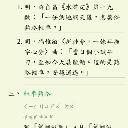
明．許自昌《水滸記》第一九
齣：「一任恁地網天羅，怎禁俺
熟路輕車。」
明．馮惟敏〈折桂令．十餘年撫
字心勞〉曲：「當日個小試牛
刀，至如今大展龍韜。這的是熟
路輕車，安穩逍遙。」
輕車熟路
ˊ
ˋ
ㄑㄧㄥ
ㄐㄩ
ㄕㄡ
ㄌㄨ
qīng jū shóu lù
猶「駕輕就熟」。見「駕輕就