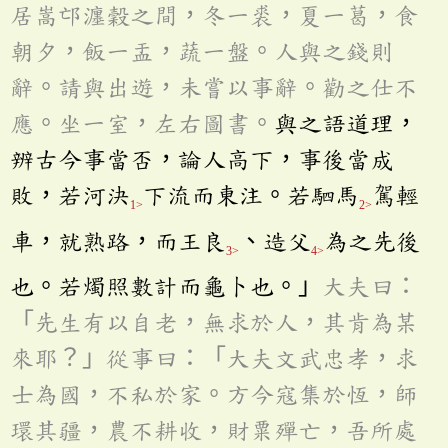
居嵩邙瀍穀之間，冬一裘，夏一葛，食
朝夕，飯一盂，蔬一盤。人與之錢則
辭。請與出遊，未嘗以事辭。勸之仕不
應。坐一室，左右圖書。
與之語道理，
辨古今事當否，論人高下，事後當成
敗，若河決
下流而東注。若駟馬
駕輕
1>
2>
車，就熟路，而王良
、造父
為之先後
3>
4>
也。若燭照數計而龜卜也。」
大夫曰：
「先生有以自老，無求於人，其肯為某
來耶？」從事曰：「大夫文武忠孝，求
士為國，不私於家。方今寇集於恆，師
環其疆，農不耕收，財粟殫亡，吾所處