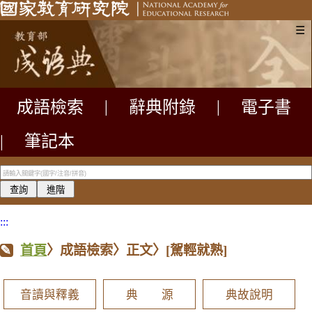
☰
成語檢索
|
辭典附錄
|
電子書
|
筆記本
:::
首頁
〉成語檢索〉正文〉
[駕輕就熟]
音讀與釋義
典 源
典故說明