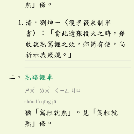
熟」條。
清．劉坤一〈復李筱泉制軍
書〉：「當此遺艱投大之時，難
收就熟駕輕之效，郵筒有便，尚
祈示我箴規。」
熟路輕車
ˊ
ˋ
ㄕㄡ
ㄌㄨ
ㄑㄧㄥ
ㄐㄩ
shóu lù qīng jū
猶「駕輕就熟」。見「駕輕就
熟」條。