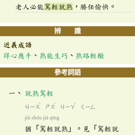
老人必能
駕輕就熟
，勝任愉快。
辨 識
近義成語
得心應手
、
熟能生巧
、
熟路輕轍
參考詞語
就熟駕輕
ˋ
ˊ
ˋ
ㄐㄧㄡ
ㄕㄡ
ㄐㄧㄚ
ㄑㄧㄥ
jiù shóu jià qīng
猶「駕輕就熟」。見「駕輕就