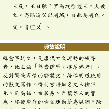
王反，王日馳千里馬攻徐偃王，大破
之，乃賜造父以趙城，自此為趙氏。
ˇ
父，音
ㄈㄨ
。
典故說明
韓愈字退之，是唐代古文運動的領導
者，他主張「尊崇儒學，攘斥佛老」，
反對繁采寡情的駢體文，提倡明道致用
的散文寫作。得到當時知名文人柳宗
元、劉禹錫、白居易、元稹等人的響
應，終使唐代的古文運動蔚為風潮。除