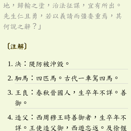
地，歸輸之塗，治法征謀，宜有所出。
先生仁且勇，若以義請而彊委重焉，其
何說之辭？」
〔注解〕
決：隄防被沖毀。
駟馬：四匹馬。古代一車駕四馬。
王良：春秋晉國人，生卒年不詳。善
御。
造父：西周穆王時善御者，生卒年不
詳。王使造父御，西遊忘返。及徐偃