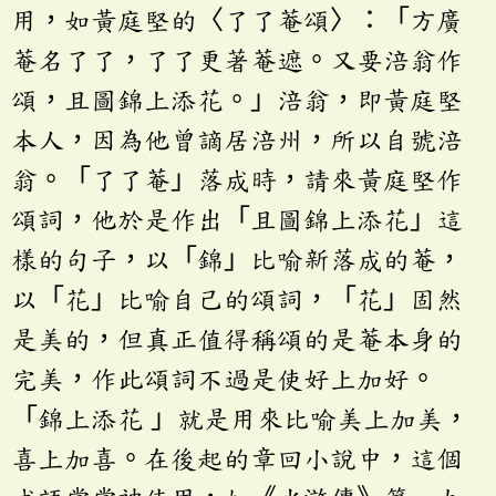
用，如黃庭堅的〈了了菴頌〉：「方廣
菴名了了，了了更著菴遮。又要涪翁作
頌，且圖錦上添花。」涪翁，即黃庭堅
本人，因為他曾謫居涪州，所以自號涪
翁。「了了菴」落成時，請來黃庭堅作
頌詞，他於是作出「且圖錦上添花」這
樣的句子，以「錦」比喻新落成的菴，
以「花」比喻自己的頌詞，「花」固然
是美的，但真正值得稱頌的是菴本身的
完美，作此頌詞不過是使好上加好。
「錦上添花 」就是用來比喻美上加美，
喜上加喜。在後起的章回小說中，這個