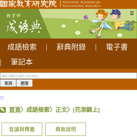
☰
成語檢索
|
辭典附錄
|
電子書
|
筆記本
:::
首頁
〉成語檢索〉正文〉
[花添錦上]
音讀與釋義
典故說明