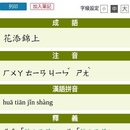
列印
加入筆記
大
字級設定
中
小
成 語
花添錦上
注 音
ˇ
ˋ
ㄏㄨㄚ
ㄊㄧㄢ
ㄐㄧㄣ
ㄕㄤ
漢語拼音
huā tiān jǐn shàng
釋 義