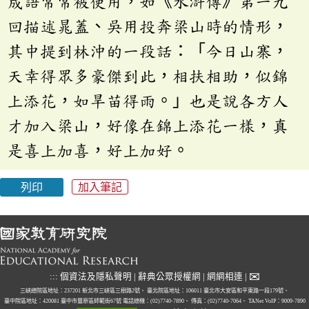
成語常常被使用，如《水滸傳》第一九
回描述晁蓋、吳用投奔梁山時的情形，
其中提到林沖的一段話：「今日山寨，
天幸得眾多豪傑到此，相扶相助，似錦
上添花，如旱苗得雨。」也是說各方人
才加入梁山，好像在錦上添花一樣，真
是喜上加喜，好上加好。
列印
加入筆記
✉
:::
個資法及隱私聲明
|
辭典公眾授權網
|
網網相連
|
三峽總院區地址：237201 新北市三峽區三樹路2號、
臺北院區地址：106011 臺北市大安區和平東路一段179號、
臺中院區地址：420081 臺中市豐原區師範街67號
電話總機：(02)7740-7890、
傳真：(02)7740-7064、
TANet VoIP：9009-7890