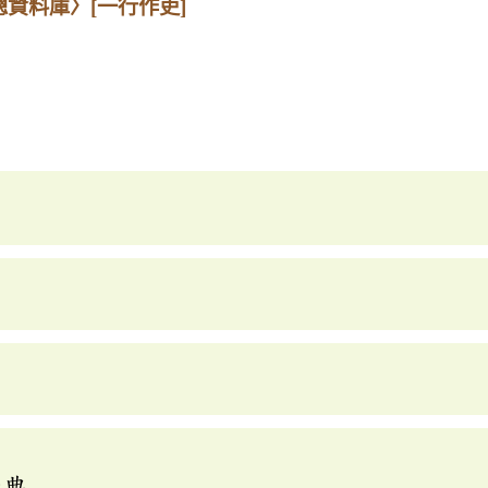
總資料庫〉
[一行作吏]
辭典