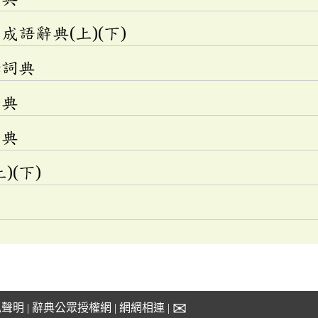
語辭典(上)(下)
釋詞典
辭典
辭典
)(下)
✉
私聲明
|
辭典公眾授權網
|
網網相連
|