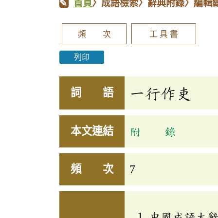
首頁
〉成語檢索〉辭典附錄〉編輯
頻 次
工 具 書
列印
一行作吏
詞 語
本文連結
附 錄
頻 次
7
中國成語大