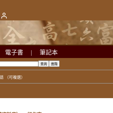
版
電子書
|
筆記本
語
（可複選）