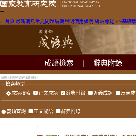
☰
:::
首頁
最新消息
常見問題
編輯說明
使用說明
網站導覽
EN
基礎
成語檢索
|
辭典附錄
|
檢索類型
成語檢索
正文成語
辭典附錄
近義成語
反義成
義類查詢
正文成語
辭典附錄
:::