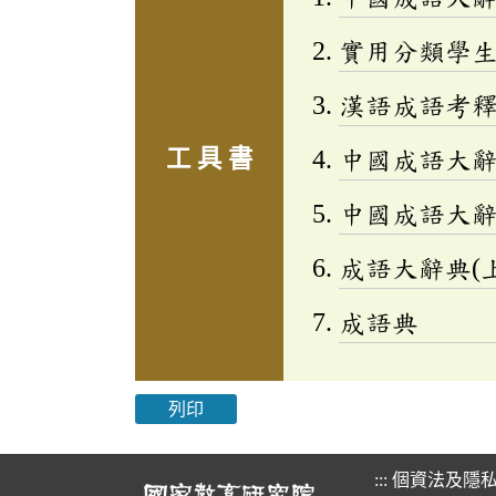
實用分類學生成
漢語成語考
工 具 書
中國成語大
中國成語大
成語大辭典(上
成語典
列印
:::
個資法及隱