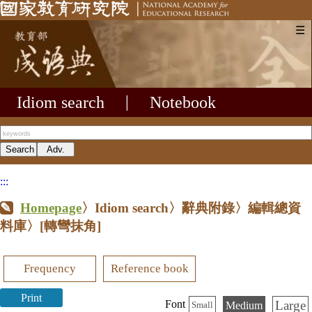
☰
Idiom search
|
Notebook
:::
Homepage
〉Idiom search〉辭典附錄〉編輯總資
料庫〉
[轉彎抹角]
Frequency
Reference book
Print
Large
Font
Medium
Small