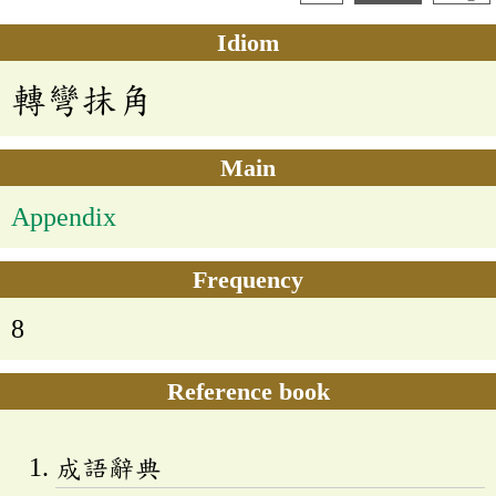
Idiom
轉彎抹角
Main
Appendix
Frequency
8
Reference book
成語辭典