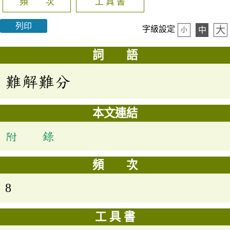
頻 次
工 具 書
列印
大
字級設定
中
小
詞 語
難解難分
本文連結
附 錄
頻 次
8
工 具 書