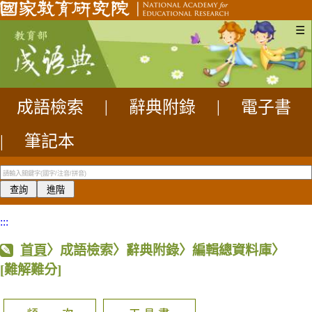
☰
成語檢索
|
辭典附錄
|
電子書
|
筆記本
:::
首頁
〉成語檢索〉辭典附錄〉編輯總資料庫〉
[難解難分]