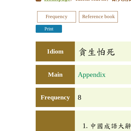
Frequency
Reference book
Print
貪生怕死
Idiom
Main
Appendix
Frequency
8
中國成語大