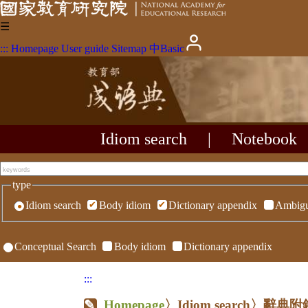
☰
:::
Homepage
User guide
Sitemap
中
Basic
Idiom search
|
Notebook
type
Idiom search
Body idiom
Dictionary appendix
Ambigu
Conceptual Search
Body idiom
Dictionary appendix
:::
Homepage
〉Idiom search〉