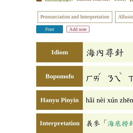
Pronunciation and Interpretation
Allusi
Print
Add note
海內尋針
Idiom
ˇ
ˋ
Bopomofo
ㄏㄞ
ㄋㄟ
Hanyu Pinyin
hǎi nèi xún zhē
Interpretation
義參「
海底撈