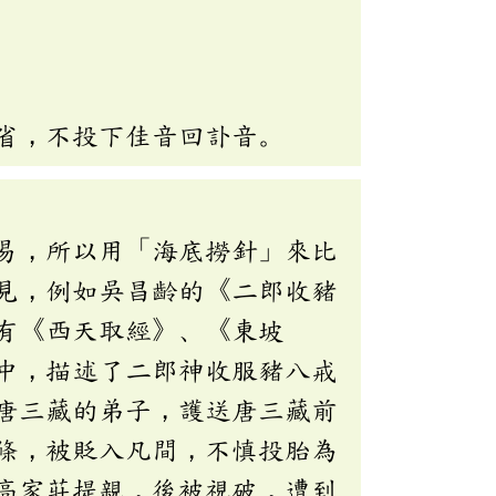
省，不投下佳音回訃音。
易，所以用「海底撈針」來比
見，例如吳昌齡的《二郎收豬
有《西天取經》、《東坡
中，描述了二郎神收服豬八戒
唐三藏的弟子，護送唐三藏前
條，被貶入凡間，不慎投胎為
高家莊提親，後被視破，遭到