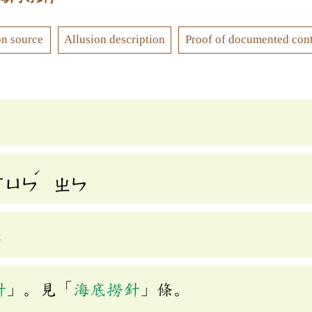
on source
Allusion description
Proof of documented con
ˊ
ㄒㄩㄣ
ㄓㄣ
n
針
」。見「
海底撈針
」條。