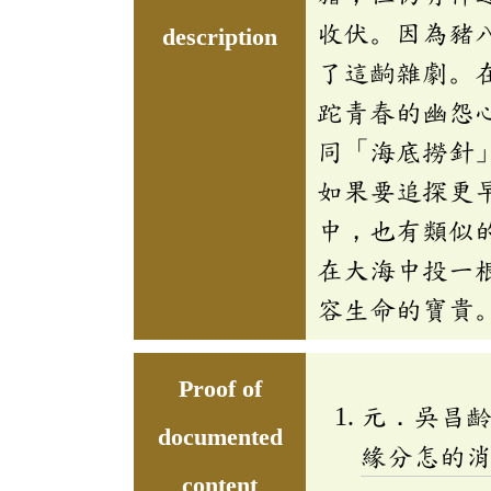
收伏。因為豬
description
了這齣雜劇。
跎青春的幽怨
同「海底撈針
如果要追探更
中，也有類似
在大海中投一
容生命的寶貴
Proof of
元．吳昌
documented
緣分怎的
content