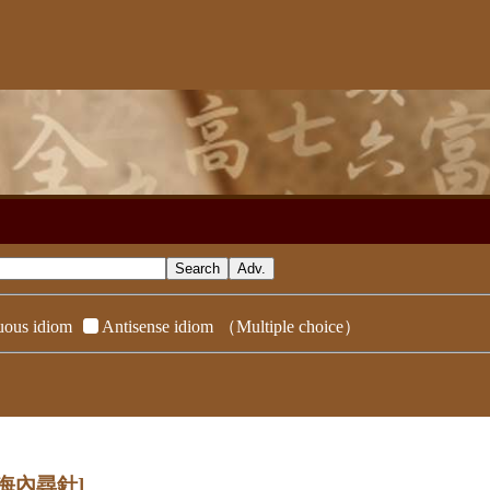
ous idiom
Antisense idiom
（Multiple choice）
[海內尋針]