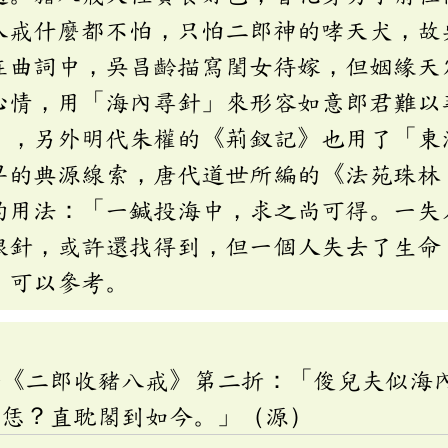
八戒什麼都不怕，只怕二郎神的哮天犬，故
在曲詞中，吳昌齡描寫閨女待嫁，但姻緣天
心情，用「海內尋針」來形容如意郎君難以
」，另外明代朱權的《荊釵記》也用了「東
早的典源線索，唐代道世所編的《法苑珠林
的用法：「一鍼投海中，求之尚可得。一失
根針，或許還找得到，但一個人失去了生命
。可以參考。
齡《二郎收豬八戒》第二折：「俊兒夫似海
消恁？直耽閣到如今。」（源）