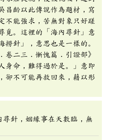
吳昌齡以此傳說作為題材，寫
定不能強求，苦無對象只好蹉
尋覓。這裡的「海內尋針」意
海撈針」，意思也是一樣的。
．卷二三．慚愧篇．引證部》
人身命，難得過於是。」意即
，卻不可能再救回來，藉以形
內尋針，姻緣事在天數臨，無