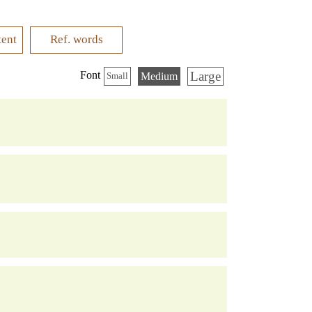
tent
Ref. words
Large
Font
Medium
Small