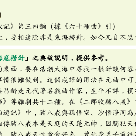
l〕
釵記》第三四齣（據《六十種曲》引）
枕，要相逢除非是東海撈針。如今兀自不思
海底撈針
」之典故說明，提供參考。
的東西，要在浩潮大海中尋找一根針談何容
事情很難做到。這個成語的用法在元曲中可
吳昌齡是元代著名戲曲作家，生平不詳，撰
師》等雜劇共十二種。在《二郎收豬八戒》
西遊記》中，豬八戒與孫悟空、沙悟淨同為
相傳豬八戒本是天庭的天蓬元帥，因觸犯天
通。豬八戒天性貪食好色，曾化身男子前往