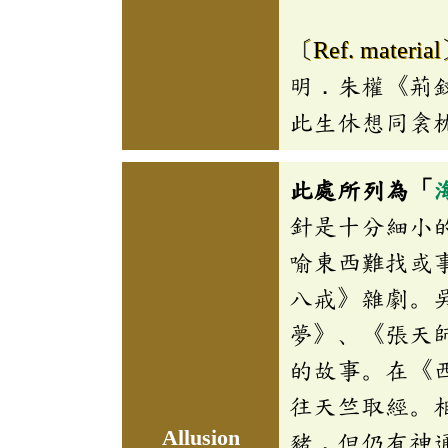
〔Ref. materia
明．朱權《荊
此生休想同衾
此處所列為「
針是十分細小
喻東西難找或
八戒》雜劇。
夢》、《張天
的故事。在《
往天竺取經。
Allusion
豬，但仍有神