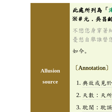
此處所列為「
※＃元．吳昌
不戀恁身穿著
憂愁自舉誰替
如今。
〔Annotation〕
Allusion
source
典故或見
天數：天
耽閣：耽