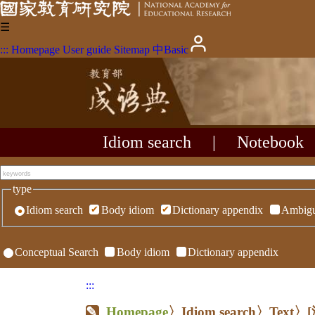
☰
:::
Homepage
User guide
Sitemap
中
Basic
Idiom search
|
Notebook
type
Idiom search
Body idiom
Dictionary appendix
Ambigu
Conceptual Search
Body idiom
Dictionary appendix
:::
Homepage
〉Idiom search〉Text〉