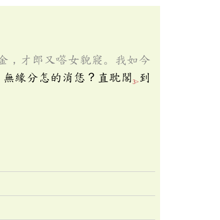
金，才郎又㗳女貌寢。我如今
，無緣分怎的消恁？直耽閣
到
3>