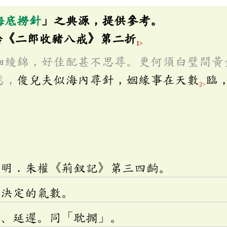
海底撈針
」之典源，提供參考。
齡《二郎收豬八戒》第二折
1>
細綾錦，好佳配甚不思尋。更何須白璧間黃
恁，
俊兒夫似海內尋針，姻緣事在天數
臨
2>
於明．朱權《荊釵記》第三四齣。
所決定的氣數。
誤、延遲。同「耽擱」。