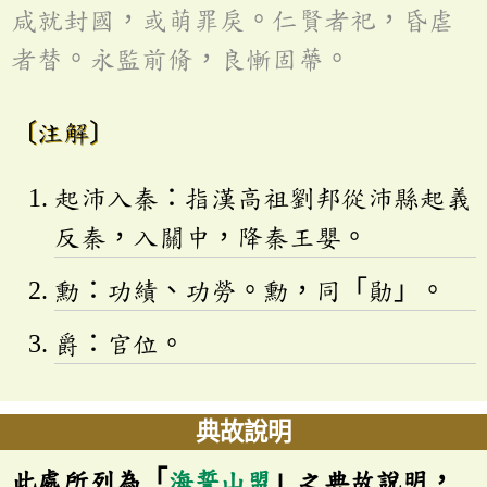
咸就封國，或萌罪戾。仁賢者祀，昏虐
者替。永監前脩，良慚固蔕。
〔注解〕
起沛入秦：指漢高祖劉邦從沛縣起義
反秦，入關中，降秦王嬰。
勳：功績、功勞。勳，同「勛」。
爵：官位。
典故說明
此處所列為「
海誓山盟
」之典故說明，