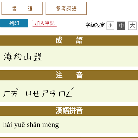
書 證
參考詞語
列印
加入筆記
大
字級設定
中
小
成 語
海約山盟
注 音
ˇ
ˊ
ㄏㄞ
ㄩㄝ
ㄕㄢ
ㄇㄥ
漢語拼音
hǎi yuē shān méng