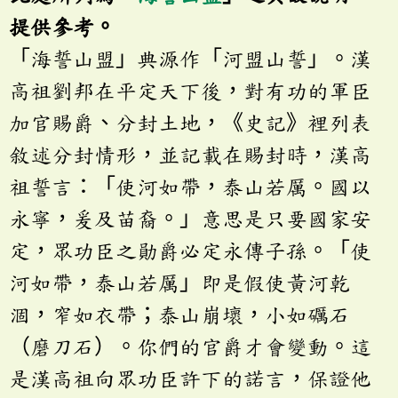
提供參考。
「海誓山盟」典源作「河盟山誓」。漢
高祖劉邦在平定天下後，對有功的軍臣
加官賜爵、分封土地，《史記》裡列表
敘述分封情形，並記載在賜封時，漢高
祖誓言：「使河如帶，泰山若厲。國以
永寧，爰及苗裔。」意思是只要國家安
定，眾功臣之勛爵必定永傳子孫。「使
河如帶，泰山若厲」即是假使黃河乾
涸，窄如衣帶；泰山崩壞，小如礪石
（磨刀石）。你們的官爵才會變動。這
是漢高祖向眾功臣許下的諾言，保證他