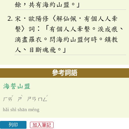
餘，共有海約山盟。」
宋．歐陽修〈解仙佩．有個人人牽
繫〉詞：「有個人人牽繫。淚成痕、
滴盡羅衣。問海約山盟何時。鎮教
人、目斷魂飛。」
參考詞語
海誓山盟
ˇ
ˋ
ˊ
ㄏㄞ
ㄕ
ㄕㄢ
ㄇㄥ
hǎi shì shān méng
列印
加入筆記