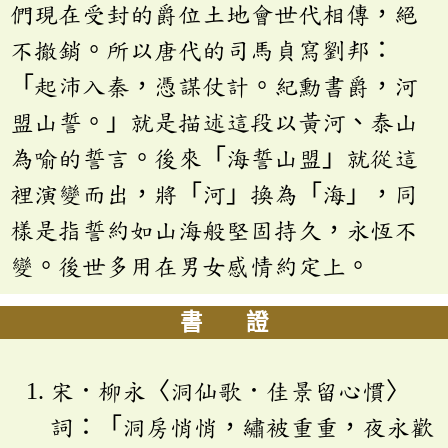
們現在受封的爵位土地會世代相傳，絕
不撤銷。所以唐代的司馬貞寫劉邦：
「起沛入秦，憑謀仗計。紀勳書爵，河
盟山誓。」就是描述這段以黃河、泰山
為喻的誓言。後來「海誓山盟」就從這
裡演變而出，將「河」換為「海」，同
樣是指誓約如山海般堅固持久，永恆不
變。後世多用在男女感情約定上。
書 證
宋．柳永〈洞仙歌．佳景留心慣〉
詞：「洞房悄悄，繡被重重，夜永歡