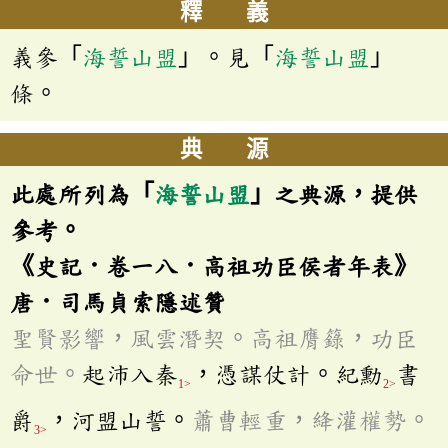
釋 義
義參「
海誓山盟
」。見「
海誓山盟
」
條。
典 源
此處所列為「
海誓山盟
」之典源，提供
參考。
《史記．卷一八．高祖功臣侯者年表》
唐．司馬貞索隱述贊
聖賢影響，風雲潛契。高祖膺籙，功臣
命世。
起沛入秦
，憑謀仗計。紀勳
書
1>
2>
爵
，河盟山誓。
蕭曹輕重，絳灌權勢。
3>