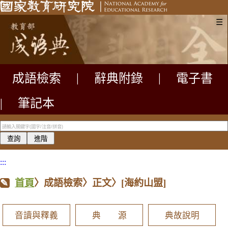
☰
成語檢索
|
辭典附錄
|
電子書
|
筆記本
:::
首頁
〉成語檢索〉正文〉
[海約山盟]
音讀與釋義
典 源
典故說明