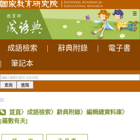
☰
成語檢索
|
辭典附錄
|
電子書
|
筆記本
:::
首頁
〉成語檢索〉辭典附錄〉編輯總資料庫〉
[羅敷有夫]