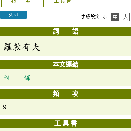
頻 次
工 具 書
列印
大
字級設定
中
小
詞 語
羅敷有夫
本文連結
附 錄
頻 次
9
工 具 書