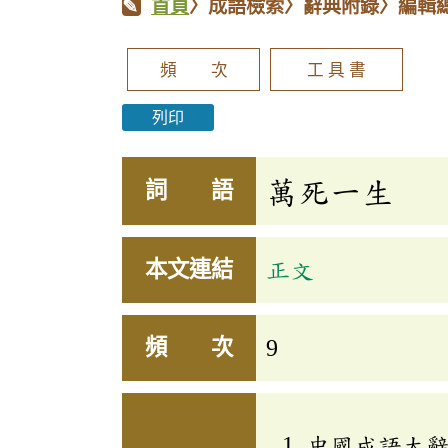
首頁
〉成語檢索〉辭典附錄〉編輯
頻 次
工 具 書
列印
萬死一生
詞 語
本文連結
正文
頻 次
9
中國成語大