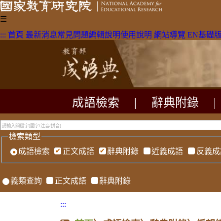
☰
:::
首頁
最新消息
常見問題
編輯說明
使用說明
網站導覽
EN
基礎
成語檢索
|
辭典附錄
|
檢索類型
成語檢索
正文成語
辭典附錄
近義成語
反義成
義類查詢
正文成語
辭典附錄
:::