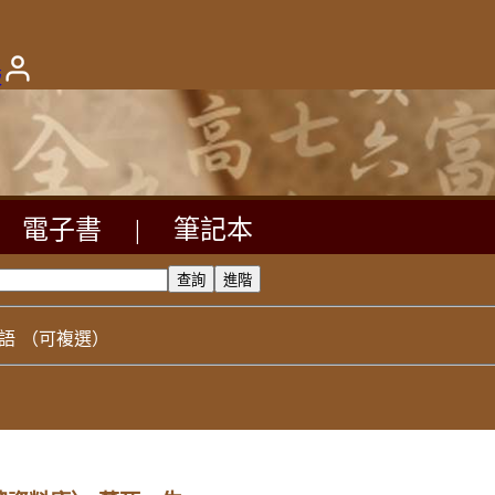
版
電子書
|
筆記本
語
（可複選）