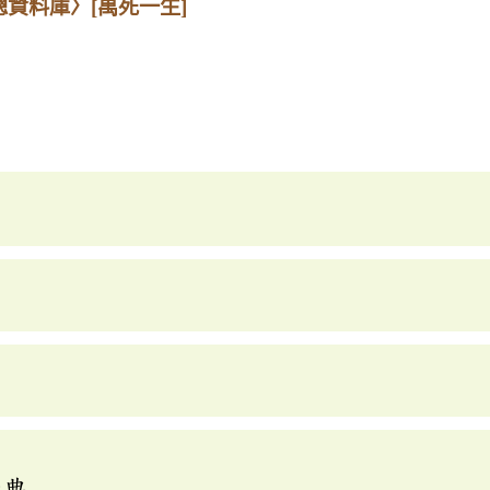
總資料庫〉
[萬死一生]
辭典