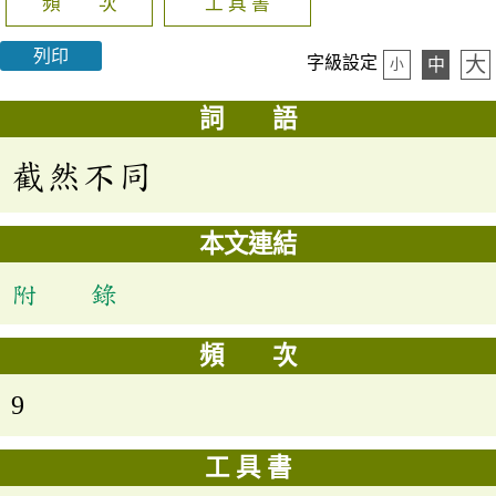
頻 次
工 具 書
列印
大
字級設定
中
小
詞 語
截然不同
本文連結
附 錄
頻 次
9
工 具 書