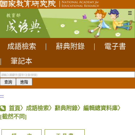
☰
成語檢索
|
辭典附錄
|
電子書
|
筆記本
:::
首頁
〉成語檢索〉辭典附錄〉編輯總資料庫〉
[截然不同]