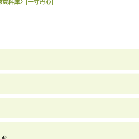
總資料庫〉
[一寸丹心]
辭典