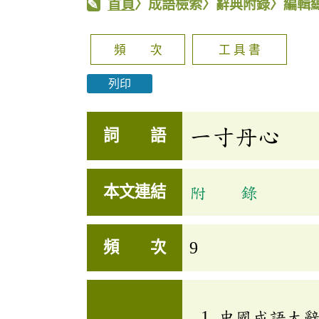
首頁
〉成語檢索〉辭典附錄〉編輯
頻 次
工 具 書
列印
一寸丹心
詞 語
本文連結
附 錄
頻 次
9
中國成語大