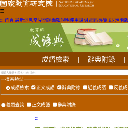
☰
:::
首頁
最新消息
常見問題
編輯說明
使用說明
網站導覽
EN
進階
成語檢索
|
辭典附錄
|
檢索類型
成語檢索
正文成語
辭典附錄
近義成語
反義成
義類查詢
正文成語
辭典附錄
:::