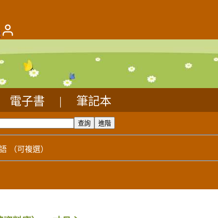
版
電子書
|
筆記本
語
（可複選）