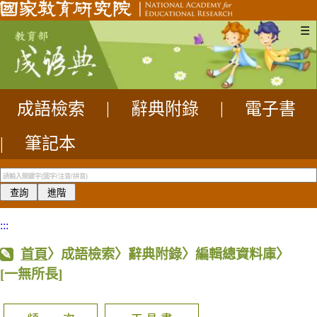
☰
成語檢索
|
辭典附錄
|
電子書
|
筆記本
:::
首頁
〉成語檢索〉辭典附錄〉編輯總資料庫〉
[一無所長]