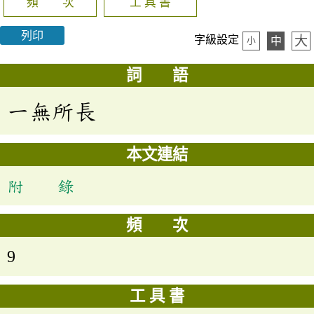
頻 次
工 具 書
列印
大
字級設定
中
小
詞 語
一無所長
本文連結
附 錄
頻 次
9
工 具 書