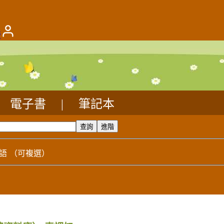
版
電子書
|
筆記本
語
（可複選）