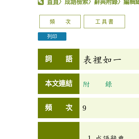
首頁
〉成語檢索〉辭典附錄〉編輯
頻 次
工 具 書
列印
表裡如一
詞 語
本文連結
附 錄
頻 次
9
成語辭典