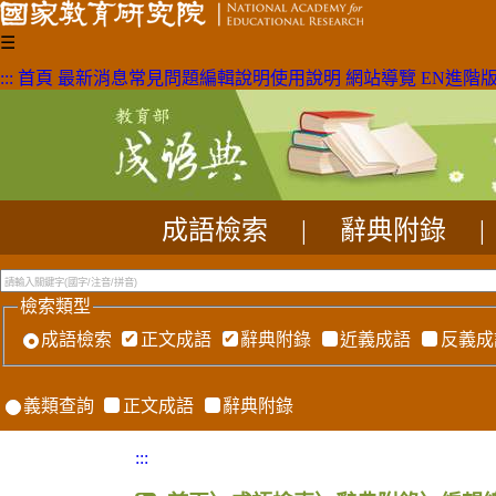
☰
:::
首頁
最新消息
常見問題
編輯說明
使用說明
網站導覽
EN
進階
成語檢索
|
辭典附錄
|
檢索類型
成語檢索
正文成語
辭典附錄
近義成語
反義成
義類查詢
正文成語
辭典附錄
:::