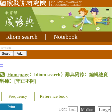
☰
Idiom search
|
Notebook
:::
Homepage
〉Idiom search〉辭典附錄〉編輯總資
料庫〉
[守正不阿]
Frequency
Reference book
Print
Large
Font
Medium
Small