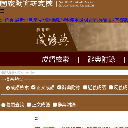
☰
:::
首頁
最新消息
常見問題
編輯說明
使用說明
網站導覽
EN
基礎
成語檢索
|
辭典附錄
|
檢索類型
成語檢索
正文成語
辭典附錄
近義成語
反義成
義類查詢
正文成語
辭典附錄
:::