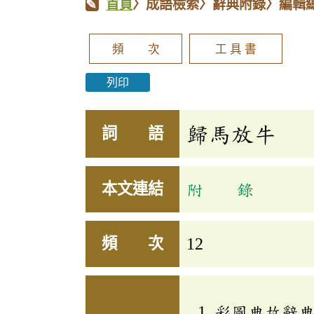
首頁
〉成語檢索〉辭典附錄〉編輯
頻 次
工 具 書
列印
歸馬放牛
詞 語
本文連結
附 錄
頻 次
12
彩圖典故辭典