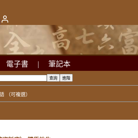
版
電子書
|
筆記本
語
（可複選）