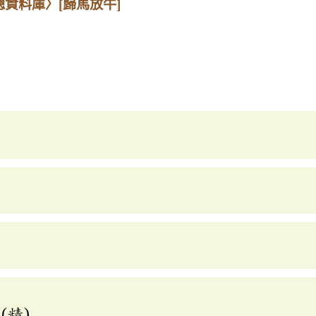
總資料庫〉
[歸馬放牛]
(精)