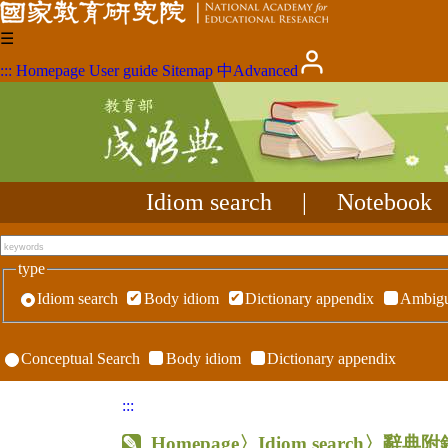
☰
:::
Homepage
User guide
Sitemap
中
Advanced
Idiom search
|
Notebook
type
Idiom search
Body idiom
Dictionary appendix
Ambigu
Conceptual Search
Body idiom
Dictionary appendix
:::
Homepage
〉Idiom search〉