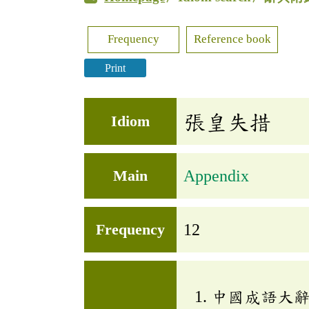
Frequency
Reference book
Print
張皇失措
Idiom
Main
Appendix
Frequency
12
中國成語大