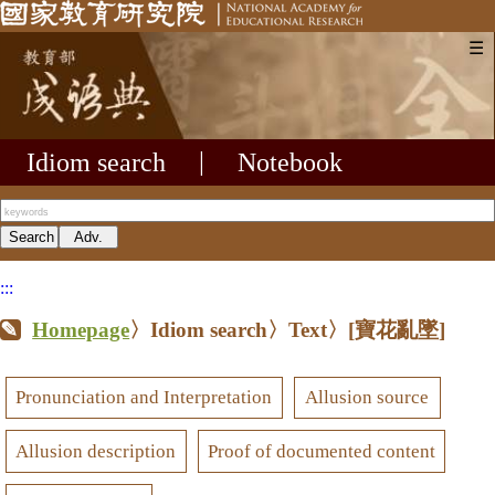
☰
Idiom search
|
Notebook
:::
Homepage
〉Idiom search〉Text〉
[寶花亂墜]
Pronunciation and Interpretation
Allusion source
Allusion description
Proof of documented content