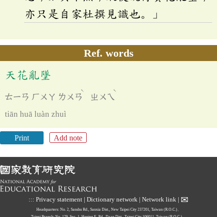
亦只是自家杜撰見識也。」
Ref. words
天花亂墜
ˋ
ˋ
ㄊㄧㄢ
ㄏㄨㄚ
ㄌㄨㄢ
ㄓㄨㄟ
tiān huā luàn zhuì
Print
Add note
✉
:::
Privacy statement
|
Dictionary network
|
Network link
|
Headquarters: No. 2, Sanshu Rd., Sanxia Dist., New Taipei City 237201, Taiwan (R.O.C.)、
Taipei Branch: No. 179, Sec. 1, Heping E. Rd., Daan Dist., Taipei City 106011, Taiwan (R.O.C.)、