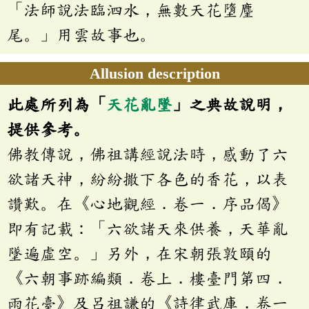
「法師說法臨泗水，無數天花墮麈
尾。」用雲故事也。
Allusion description
此處所列為「
天花亂墜
」之典故說明，
提供參考。
佛教傳說，佛祖講經說法時，感動了六
欲諸天神，紛紛撒下各色的香花，以表
讚歎。在《心地觀經．卷一．序品偈》
即有記載：「六欲諸天來供養，天華亂
墜遍虛空。」另外，在宋朝張敦頤的
《六朝事跡編類．卷上．樓臺門第四．
雨花臺》及呂祖謙的《詩律武庫．卷一