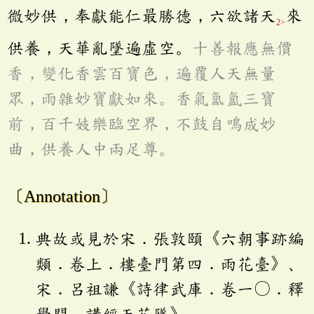
微妙供，奉獻能仁最勝德，六欲諸天
來
2>
供養，天華亂墜遍虛空。
十善報應無價
香，變化香雲百寶色，遍覆人天無量
眾，雨雜妙寶獻如來。香氣氳三寶
前，百千妓樂臨空界，不鼓自鳴成妙
曲，供養人中兩足尊。
〔Annotation〕
典故或見於宋．張敦頤《六朝事跡編
類．卷上．樓臺門第四．雨花臺》、
宋．呂祖謙《詩律武庫．卷一〇．釋