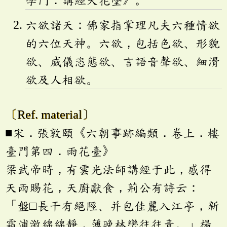
學門．講經天花墜》。
六欲諸天：佛家指掌理凡夫六種情欲
的六位天神。六欲，包括色欲、形貌
欲、威儀恣態欲、言語音聲欲、細滑
欲及人相欲。
〔Ref. material〕
■宋．張敦頤《六朝事跡編類．卷上．樓
臺門第四．雨花臺》
梁武帝時，有雲光法師講經于此，感得
天雨賜花，天廚獻食，荊公有詩云：
「盤□長干有絕陘、并包佳麗入江亭，新
霜浦漵綿綿靜，薄晚林巒往往青。」楊