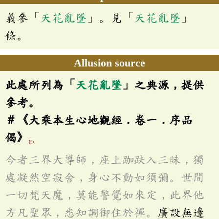
義參「
天花亂墜
」。見「
天花亂墜
」
條。
Allusion source
此處所列為「
天花亂墜
」之典源，提供
參考。
＃《大乘本生心地觀經．卷一．序品
偈》
1>
今者三界大導師，座上跏趺入三昧，獨
處凝然空寂舍，身心不動如須彌。世間
一切梵天魔，莫能警覺如來定，此界他
方凡聖眾，悉知調御住於禪。
廣設無邊