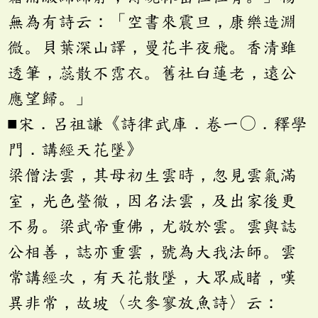
無為有詩云：「空書來震旦，康樂造淵
微。貝葉深山譯，曼花半夜飛。香清雖
透筆，蕊散不霑衣。舊社白蓮老，遠公
應望歸。」
■宋．呂祖謙《詩律武庫．卷一〇．釋學
門．講經天花墜》
梁僧法雲，其母初生雲時，忽見雲氣滿
室，光色瑩徹，因名法雲，及出家後更
不易。梁武帝重佛，尤敬於雲。雲與誌
公相善，誌亦重雲，號為大我法師。雲
常講經次，有天花散墜，大眾咸睹，嘆
異非常，故坡〈次參寥放魚詩〉云：