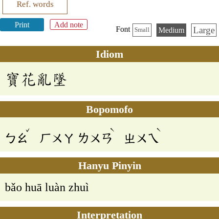
Ref. words
Print
Add note
Large
Font
Medium
Small
Idiom
寶花亂墜
Bopomofo
ˇ
ˋ
ˋ
ㄅㄠ
ㄏㄨㄚ
ㄌㄨㄢ
ㄓㄨㄟ
Hanyu Pinyin
bǎo huā luàn zhuì
Interpretation