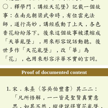
〇．釋學門．講經天花墜》記載一個故
事：在南北朝梁武帝時，有位雲光法
師，道行高妙，講經感動了上天，各色
香花紛紛落下。後來這個故事被濃縮成
「天華亂墜」，用來形容說話動聽。後
世多作「天花亂墜」，改「華」為
「花」，也用來形容浮華不實的言詞。
Proof of documented content
宋．朱熹〈答吳伯豐書〉其二二：
「凡所悟解，一一皆是聖賢真實意
思，如其不然，縱使說得寶花亂墜，