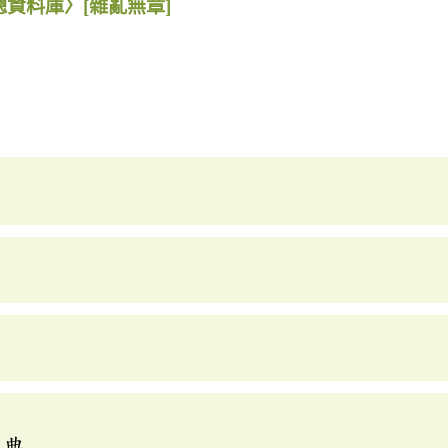
總資料庫〉
[雜亂無章]
辭典