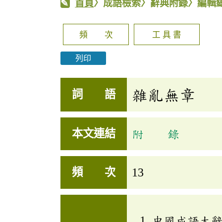
首頁
〉成語檢索〉辭典附錄〉編輯
頻 次
工 具 書
列印
雜亂無章
詞 語
本文連結
附 錄
頻 次
13
中國成語大