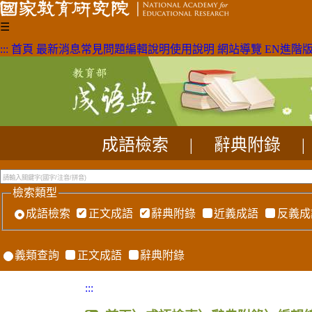
☰
:::
首頁
最新消息
常見問題
編輯說明
使用說明
網站導覽
EN
進階
成語檢索
|
辭典附錄
|
檢索類型
成語檢索
正文成語
辭典附錄
近義成語
反義成
義類查詢
正文成語
辭典附錄
:::