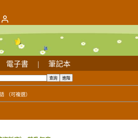
版
電子書
|
筆記本
語
（可複選）