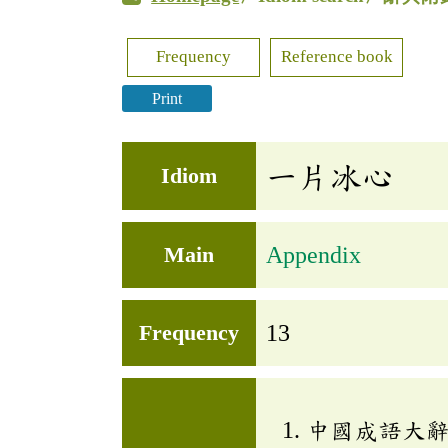
Frequency
Reference book
Print
一片冰心
Idiom
Main
Appendix
Frequency
13
中國成語大