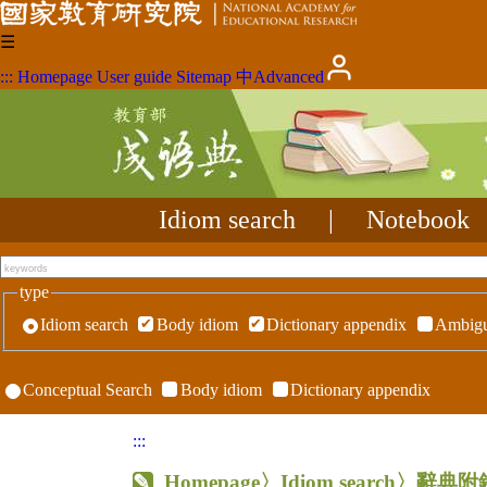
☰
:::
Homepage
User guide
Sitemap
中
Advanced
Idiom search
|
Notebook
type
Idiom search
Body idiom
Dictionary appendix
Ambigu
Conceptual Search
Body idiom
Dictionary appendix
:::
Homepage
〉Idiom search〉