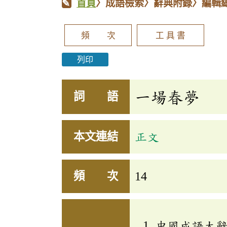
首頁
〉成語檢索〉辭典附錄〉編輯
頻 次
工 具 書
列印
一場春夢
詞 語
本文連結
正文
頻 次
14
中國成語大