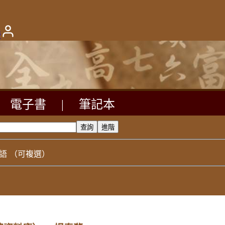
版
電子書
|
筆記本
語
（可複選）