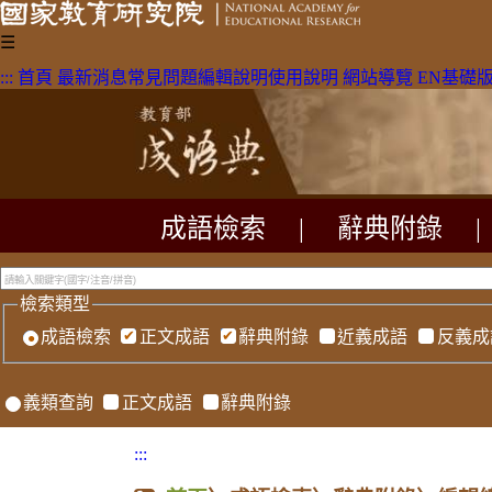
☰
:::
首頁
最新消息
常見問題
編輯說明
使用說明
網站導覽
EN
基礎
成語檢索
|
辭典附錄
|
檢索類型
成語檢索
正文成語
辭典附錄
近義成語
反義成
義類查詢
正文成語
辭典附錄
:::