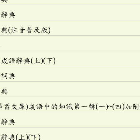
語辭典
典(注音普及版)
典
語辭典(上)(下)
釋詞典
辭典
學習文庫)成語中的知識第一輯(一)~(四)加
語辭典
典(上)(下)