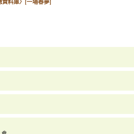
總資料庫〉
[一場春夢]
辭典