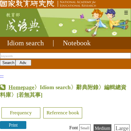
☰
Idiom search
|
Notebook
:::
Homepage
〉Idiom search〉辭典附錄〉編輯總資
料庫〉
[若無其事]
Frequency
Reference book
Print
Large
Font
Medium
Small