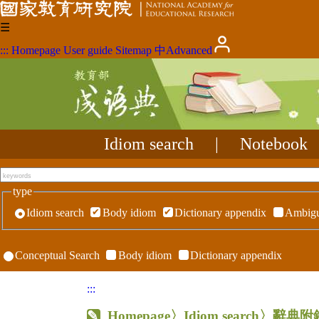
☰
:::
Homepage
User guide
Sitemap
中
Advanced
Idiom search
|
Notebook
type
Idiom search
Body idiom
Dictionary appendix
Ambigu
Conceptual Search
Body idiom
Dictionary appendix
:::
Homepage
〉Idiom search〉