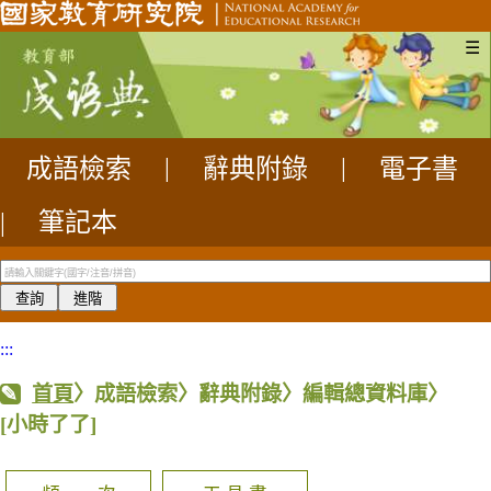
☰
成語檢索
|
辭典附錄
|
電子書
|
筆記本
:::
首頁
〉成語檢索〉辭典附錄〉編輯總資料庫〉
[小時了了]