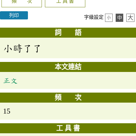
頻 次
工 具 書
列印
大
字級設定
中
小
詞 語
小時了了
本文連結
正文
頻 次
15
工 具 書