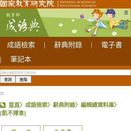
☰
成語檢索
|
辭典附錄
|
電子書
|
筆記本
:::
首頁
〉成語檢索〉辭典附錄〉編輯總資料庫〉
[飢不擇食]