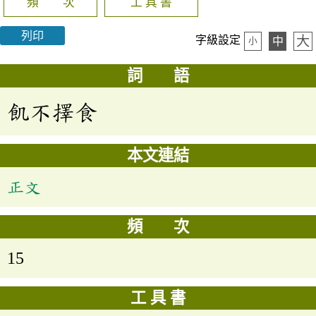
頻 次
工 具 書
列印
大
字級設定
中
小
詞 語
飢不擇食
本文連結
正文
頻 次
15
工 具 書