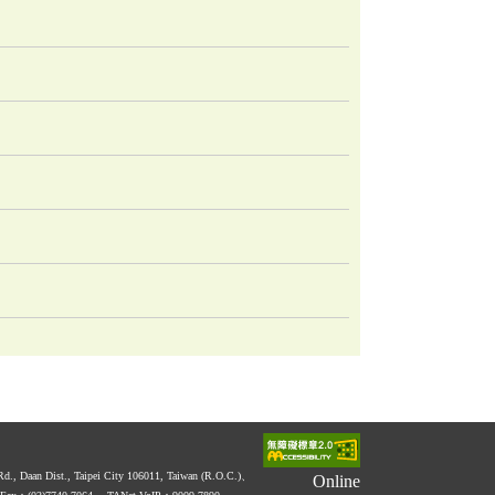
 Rd., Daan Dist., Taipei City 106011, Taiwan (R.O.C.)、
Online