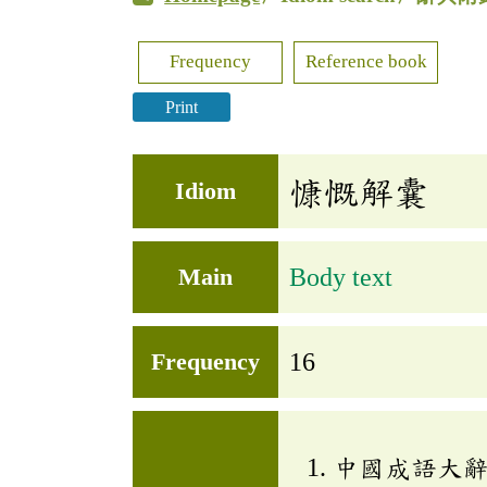
Frequency
Reference book
Print
慷慨解囊
Idiom
Main
Body text
Frequency
16
中國成語大