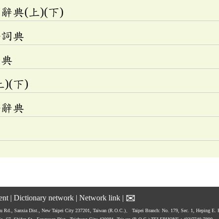
典(上)(下)
語詞典
辭典
)(下)
語辭典
✉
ent
|
Dictionary network
|
Network link
|
hu Rd., Sanxia Dist., New Taipei City 237201, Taiwan (R.O.C.)、
Taipei Branch: No. 179, Sec. 1, Heping E.