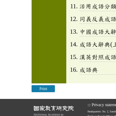
活用成語分類辭
同義反義成
中國成語大
成語大辭典(上
漢英對照成
成語典
Print
:::
Privacy statem
Headquarters: No. 2, Sans