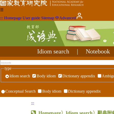
☰
:::
Homepage
User guide
Sitemap
中
Advanced
Idiom search
|
Notebook
type
Idiom search
Body idiom
Dictionary appendix
Ambigu
Conceptual Search
Body idiom
Dictionary appendix
:::
Homepage
〉Idiom search〉