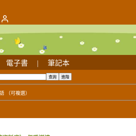
版
電子書
|
筆記本
語
（可複選）