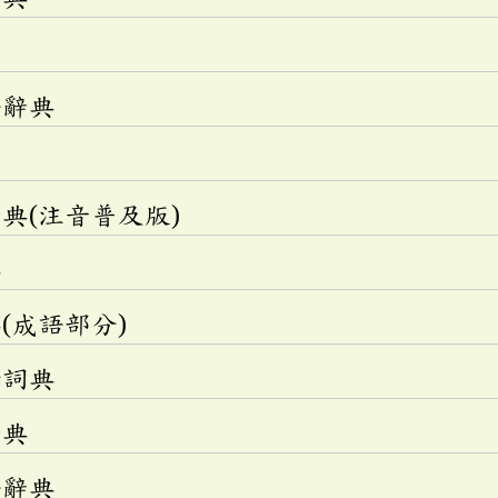
語辭典
典(注音普及版)
典
(成語部分)
釋詞典
辭典
語辭典