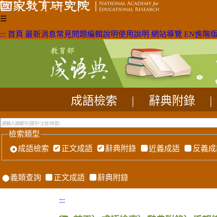
☰
:::
首頁
最新消息
常見問題
編輯說明
使用說明
網站導覽
EN
進階
成語檢索
|
辭典附錄
|
檢索類型
成語檢索
正文成語
辭典附錄
近義成語
反義成
義類查詢
正文成語
辭典附錄
:::