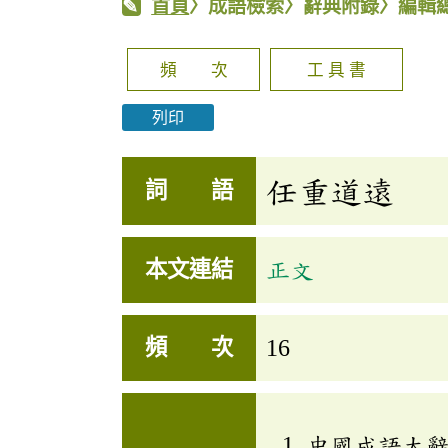
首頁
〉成語檢索〉辭典附錄〉編輯
頻 次
工 具 書
列印
任重道遠
詞 語
本文連結
正文
頻 次
16
中國成語大