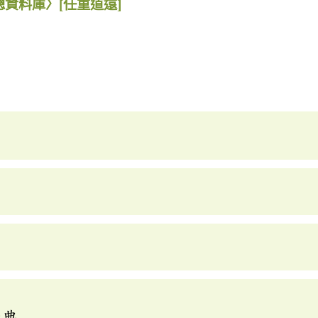
總資料庫〉
[任重道遠]
辭典