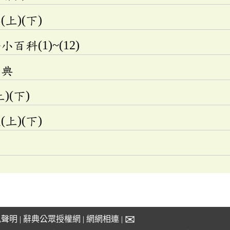
上)(下)
科(1)~(12)
辭典
)(下)
上)(下)
✉
私聲明
|
辭典公眾授權網
|
網網相連
|