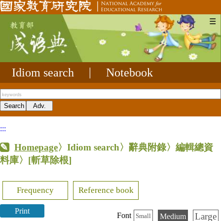
☰
Idiom search
|
Notebook
:::
Homepage
〉Idiom search〉辭典附錄〉編輯總資
料庫〉
[斬草除根]
Frequency
Reference book
Print
Large
Font
Medium
Small