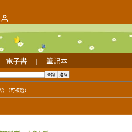
版
電子書
|
筆記本
語
（可複選）