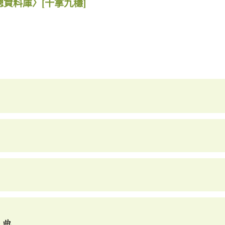
總資料庫〉
[十拿九穩]
辭典