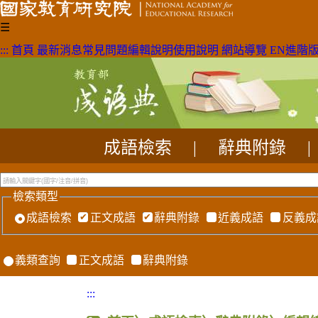
☰
:::
首頁
最新消息
常見問題
編輯說明
使用說明
網站導覽
EN
進階
成語檢索
|
辭典附錄
|
檢索類型
成語檢索
正文成語
辭典附錄
近義成語
反義成
義類查詢
正文成語
辭典附錄
:::