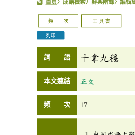
首頁
〉成語檢索〉辭典附錄〉編輯
頻 次
工 具 書
列印
十拿九穩
詞 語
本文連結
正文
頻 次
17
中國成語大