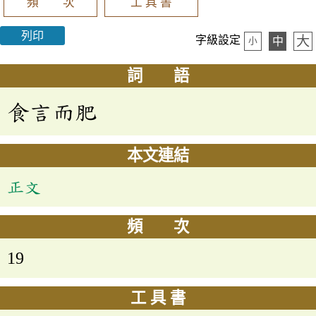
頻 次
工 具 書
列印
大
字級設定
中
小
詞 語
食言而肥
本文連結
正文
頻 次
19
工 具 書