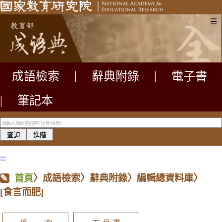
☰
成語檢索
|
辭典附錄
|
電子書
|
筆記本
:::
首頁
〉成語檢索〉辭典附錄〉編輯總資料庫〉
[食言而肥]