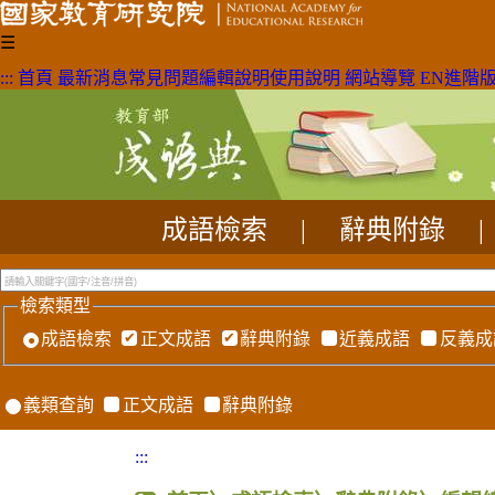
☰
:::
首頁
最新消息
常見問題
編輯說明
使用說明
網站導覽
EN
進階
成語檢索
|
辭典附錄
|
檢索類型
成語檢索
正文成語
辭典附錄
近義成語
反義成
義類查詢
正文成語
辭典附錄
:::