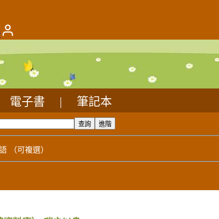
版
電子書
|
筆記本
語
（可複選）