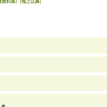
總資料庫〉
[嗤之以鼻]
辭典