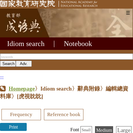
☰
Idiom search
|
Notebook
:::
Homepage
〉Idiom search〉辭典附錄〉編輯總資
料庫〉
[虎視眈眈]
Frequency
Reference book
Print
Large
Font
Medium
Small