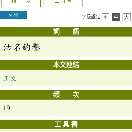
頻 次
工 具 書
列印
大
字級設定
中
小
詞 語
沽名釣譽
本文連結
正文
頻 次
19
工 具 書