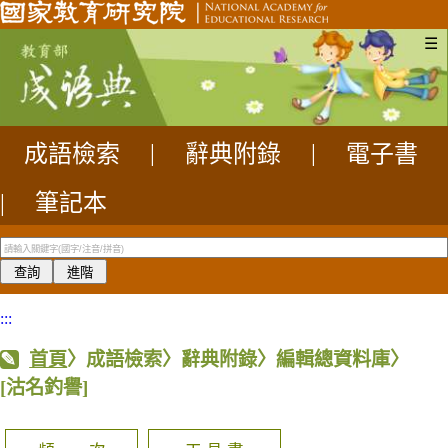
☰
成語檢索
|
辭典附錄
|
電子書
|
筆記本
:::
首頁
〉成語檢索〉辭典附錄〉編輯總資料庫〉
[沽名釣譽]