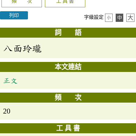
頻 次
工 具 書
列印
大
字級設定
中
小
詞 語
八面玲瓏
本文連結
正文
頻 次
20
工 具 書