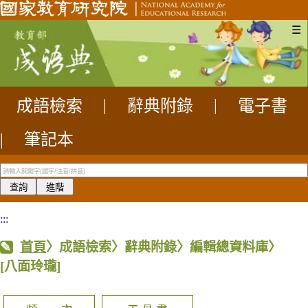
☰
成語檢索
|
辭典附錄
|
電子書
|
筆記本
:::
首頁
〉成語檢索〉辭典附錄〉編輯總資料庫〉
[八面玲瓏]