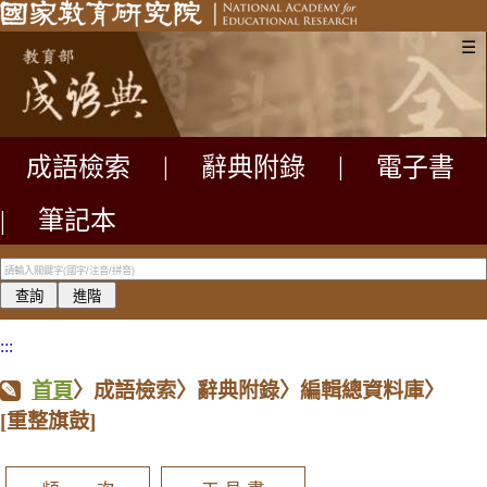
☰
成語檢索
|
辭典附錄
|
電子書
|
筆記本
:::
首頁
〉成語檢索〉辭典附錄〉編輯總資料庫〉
[重整旗鼓]