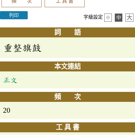
頻 次
工 具 書
列印
大
字級設定
中
小
詞 語
重整旗鼓
本文連結
正文
頻 次
20
工 具 書