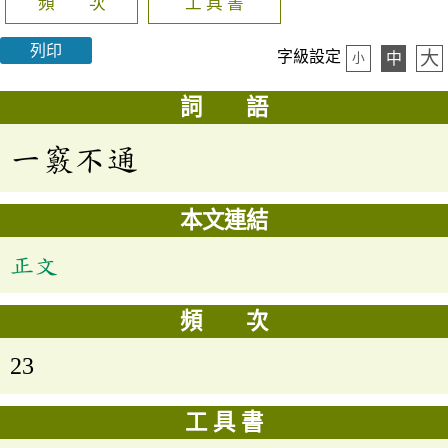
頻 次
工 具 書
列印
大
字級設定
中
小
詞 語
一竅不通
本文連結
正文
頻 次
23
工 具 書