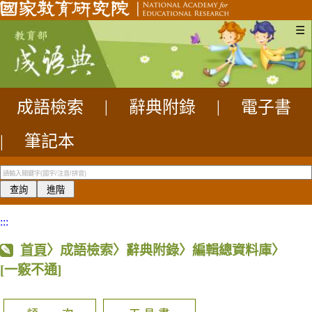
☰
成語檢索
|
辭典附錄
|
電子書
|
筆記本
:::
首頁
〉成語檢索〉辭典附錄〉編輯總資料庫〉
[一竅不通]