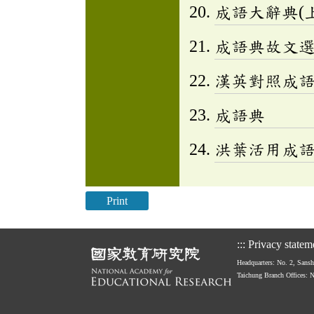
成語大辭典(上
成語典故文選(
漢英對照成
成語典
洪葉活用成
Print
:::
Privacy statem
Headquarters: No. 2, Sans
Taichung Branch Offices: 