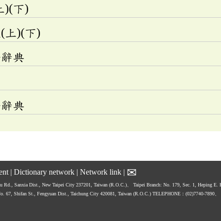
)(下)
上)(下)
語辭典
語辭典
✉
ent
|
Dictionary network
|
Network link
|
hu Rd., Sanxia Dist., New Taipei City 237201, Taiwan (R.O.C.)、
Taipei Branch: No. 179, Sec. 1, Heping E.
No. 67, Shifan St., Fengyuan Dist., Taichung City 420081, Taiwan (R.O.C.)
TELEPHONE：(02)7740-7890、