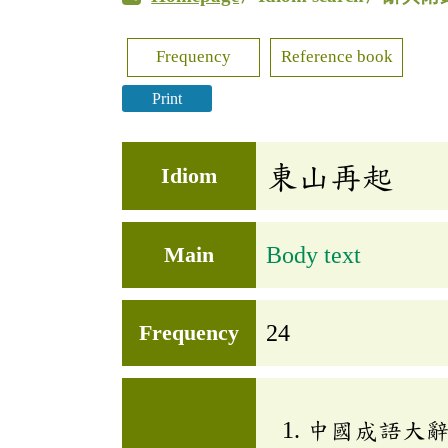
Frequency
Reference book
Print
東山再起
Idiom
Main
Body text
Frequency
24
中國成語大