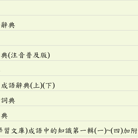
語辭典
典(注音普及版)
典
語辭典(上)(下)
釋詞典
辭典
學習文庫)成語中的知識第一輯(一)~(四)加