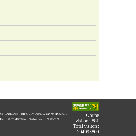
 Rd., Daan Dist., Taipei City 106011, Taiwan (R.O.C.)、
Online
Fax：(02)7740-7064、
TANet VoIP：9009-7890
visitors: 881
Total visitors:
204993809