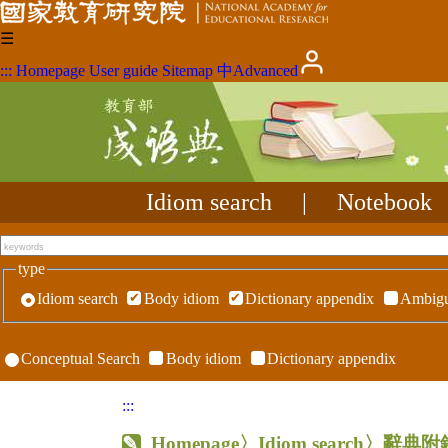
☰
:::
Homepage
User guide
Sitemap
中
Advanced
Idiom search
|
Notebook
type
Idiom search
Body idiom
Dictionary appendix
Ambigu
Conceptual Search
Body idiom
Dictionary appendix
:::
Homepage
〉Idiom search〉