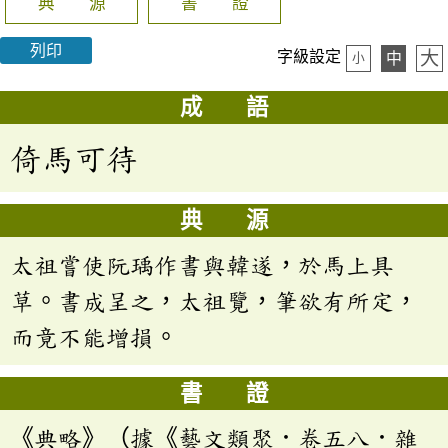
典 源
書 證
列印
大
字級設定
中
小
成 語
倚馬可待
典 源
太祖嘗使阮瑀作書與韓遂，於馬上具
草。書成呈之，太祖覽，筆欲有所定，
而竟不能增損。
書 證
《典略》（據《藝文類聚．卷五八．雜