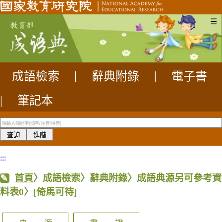
☰
成語檢索
|
辭典附錄
|
電子書
|
筆記本
:::
首頁
〉成語檢索〉辭典附錄〉成語典源另可參考資
料表0〉
[倚馬可待]