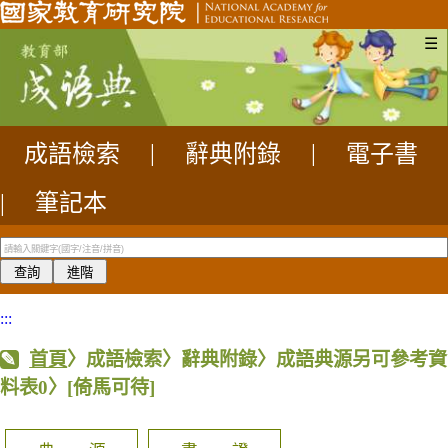
☰
成語檢索
|
辭典附錄
|
電子書
|
筆記本
:::
首頁
〉成語檢索〉辭典附錄〉成語典源另可參考資
料表0〉
[倚馬可待]