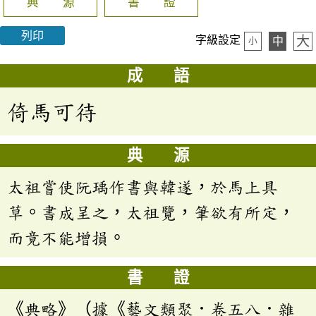
典 源
書 證
列印
大
字級設定
中
小
成 語
倚馬可待
典 源
太祖嘗使阮瑀作書與韓遂，於馬上具
草。書成呈之，太祖覽，筆欲有所定，
而竟不能增損。
書 證
《典略》（據《藝文類聚．卷五八．雜