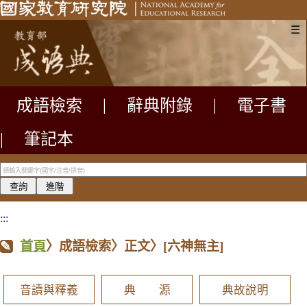
☰
成語檢索
|
辭典附錄
|
電子書
|
筆記本
:::
首頁
〉成語檢索〉正文〉
[六神無主]
音讀與釋義
典 源
典故說明