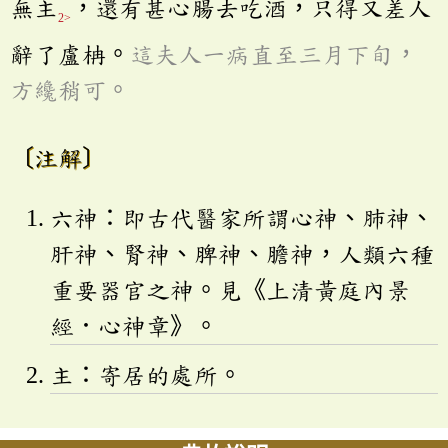
無主
，還有甚心腸去吃酒，只得又差人
2>
辭了盧柟。
這夫人一病直至三月下旬，
方纔稍可。
〔注解〕
六神：即古代醫家所謂心神、肺神、
肝神、腎神、脾神、膽神，人類六種
重要器官之神。見《上清黃庭內景
經．心神章》。
主：寄居的處所。