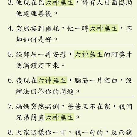
他現在已
六神無主
，得有人出面協助
他處理善後。
突然接到噩耗，他一時
六神無主
，不
知如何是好。
經鄰居一再安慰，
六神無主
的阿婆才
逐漸鎮定下來。
我現在
六神無主
，腦筋一片空白，沒
辦法回答你的問題。
媽媽突然病倒，爸爸又不在家，我們
兄弟簡直
六神無主
。
大家這樣你一言、我一句的，反而讓