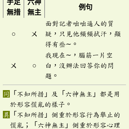
手足
六神
例句
無措
無主
面對記者咄咄逼人的質
○
ㄨ
疑，只見他頻頻拭汗，顯
得有些∼。
我現在∼，腦筋一片空
ㄨ
○
白，沒辦法回答你的問
題。
「不知所措」及「六神無主」都是用
於形容慌亂的樣子。
「不知所措」側重於形容行為舉止的
慌亂；「六神無主」側重於形容心理