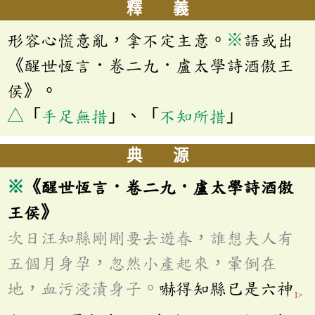
釋 義
形容心慌意亂，拿不定主意。
※
語或出
《醒世恆言．卷二九．盧太學詩酒傲王
侯》。
△
「
手足無措
」、「
不知所措
」
典 源
※
《醒世恆言．卷二九．盧太學詩酒傲
王侯》
次日汪知縣剛剛要去遊春，誰想夫人有
五個月身孕，忽然小產起來，暈倒在
地，血污浸漬身子。
嚇得知縣已是六神
1>