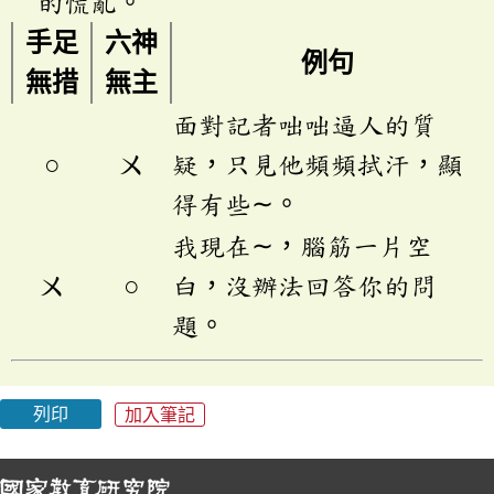
的慌亂。
手足
六神
例句
無措
無主
面對記者咄咄逼人的質
○
ㄨ
疑，只見他頻頻拭汗，顯
得有些∼。
我現在∼，腦筋一片空
ㄨ
○
白，沒辦法回答你的問
題。
列印
加入筆記