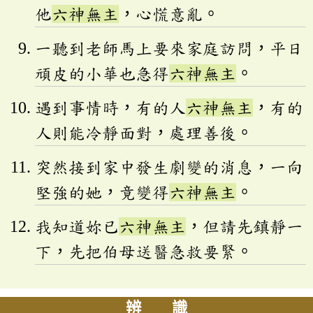
他
六神無主
，心慌意亂。
一聽到老師馬上要來家庭訪問，平日
頑皮的小華也急得
六神無主
。
遇到事情時，有的人
六神無主
，有的
人則能冷靜面對，處理善後。
突然接到家中發生劇變的消息，一向
堅強的她，竟變得
六神無主
。
我知道妳已
六神無主
，但請先鎮靜一
下，先把伯母送醫急救要緊。
辨 識