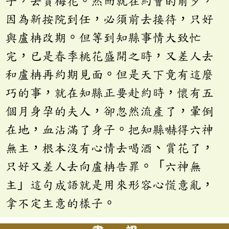
子，去賞梅花。然而就在約會的前夕，
因為新按院到任，必須前去接待，只好
與盧柟改期。但等到知縣事情大致忙
完，已是春季桃花盛開之時，又差人去
和盧柟再約期見面。但是天下竟有這麼
巧的事，就在知縣正要赴約時，懷有五
個月身孕的夫人，卻忽然流產了，暈倒
在地，血沾滿了身子。把知縣嚇得六神
無主，根本沒有心情去喝酒、賞花了，
只好又差人去向盧柟告罪。「六神無
主」這句成語就是用來形容心慌意亂，
拿不定主意的樣子。