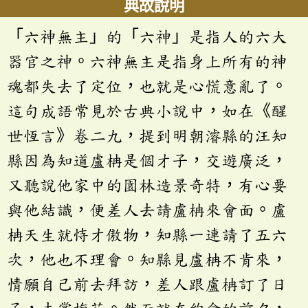
典故說明
「六神無主」的「六神」是指人的六大
器官之神。六神無主是指身上所有的神
魂都失去了定位，也就是心慌意亂了。
這句成語常見於古典小說中，如在《醒
世恆言》卷二九，提到明朝濬縣的汪知
縣因為知道盧柟是個才子，交遊廣泛，
又聽說他家中的園林造景奇特，有心要
與他結識，便差人去請盧柟來會面。盧
柟天生就恃才傲物，知縣一連請了五六
次，他也不理會。知縣見盧柟不肯來，
情願自己前去拜訪，差人跟盧柟訂了日