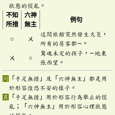
狀態的慌亂。
不知
六神
例句
所措
無主
這間旅館突然發生火災，
○
ㄨ
所有的房客都∼。
驚魂未定的孩子，∼地東
ㄨ
○
張西望。
「手足無措」及「六神無主」都是用
於形容惶恐不安的樣子。
「手足無措」用於形容行為舉止的慌
亂；「六神無主」用於形容心理狀態