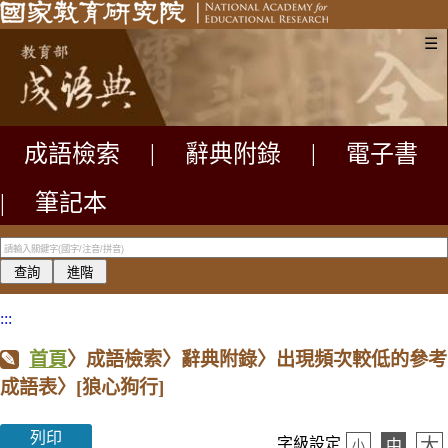
☰
成語檢索
|
辭典附錄
|
電子書
|
筆記本
:::
首頁
〉成語檢索〉辭典附錄〉出現頻次較低的參考
成語表〉
[狼心狗行]
列印
大
字級設定
中
小