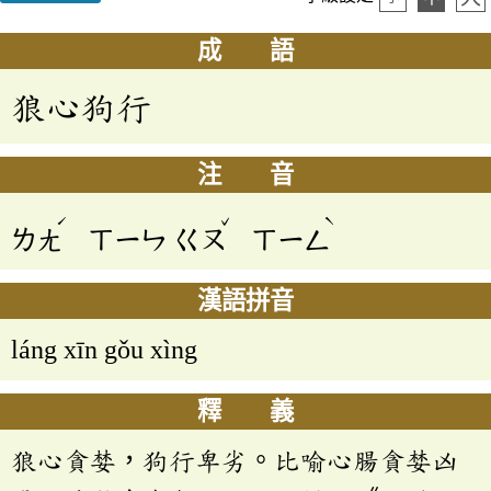
成 語
狼心狗行
注 音
ˊ
ˇ
ˋ
ㄌㄤ
ㄒㄧㄣ
ㄍㄡ
ㄒㄧㄥ
漢語拼音
láng xīn gǒu xìng
釋 義
狼心貪婪，狗行卑劣。比喻心腸貪婪凶