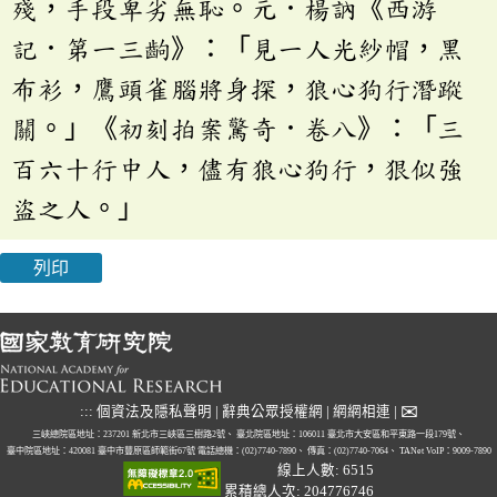
殘，手段卑劣無恥。元．楊訥《西游
記．第一三齣》：「見一人光紗帽，黑
布衫，鷹頭雀腦將身探，狼心狗行潛蹤
關。」《初刻拍案驚奇．卷八》：「三
百六十行中人，儘有狼心狗行，狠似強
盜之人。」
列印
✉
:::
個資法及隱私聲明
|
辭典公眾授權網
|
網網相連
|
三峽總院區地址：237201 新北市三峽區三樹路2號、
臺北院區地址：106011 臺北市大安區和平東路一段179號、
臺中院區地址：420081 臺中市豐原區師範街67號
電話總機：(02)7740-7890、
傳真：(02)7740-7064、
TANet VoIP：9009-7890
線上人數: 6515
累積總人次: 204776746