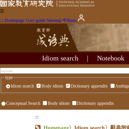
☰
:::
Homepage
User guide
Sitemap
中
Basic
Idiom search
|
Notebook
type
Idiom search
Body idiom
Dictionary appendix
Ambigu
Conceptual Search
Body idiom
Dictionary appendix
:::
Homepage
〉Idiom search〉辭典附