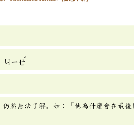
ˇ
ㄐㄧㄝ
，仍然無法了解。如：「他為什麼會在最後