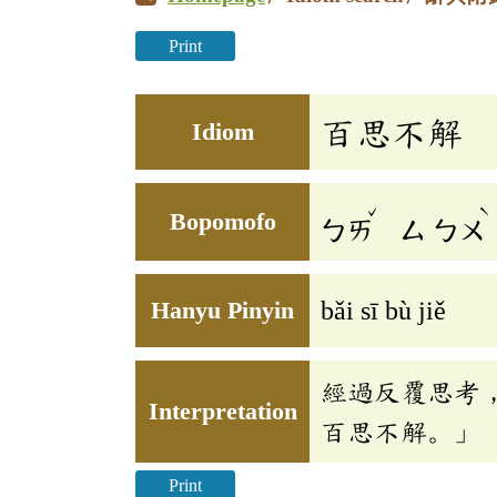
Print
百思不解
Idiom
ˇ
ˋ
Bopomofo
ㄅㄞ
ㄙ
ㄅㄨ
Hanyu Pinyin
bǎi sī bù jiě
經過反覆思考
Interpretation
百思不解。」
Print