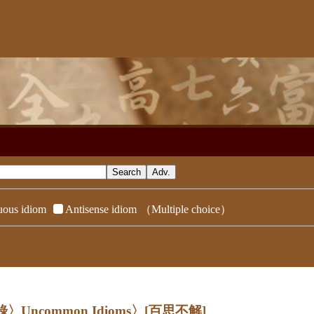
ous idiom
Antisense idiom
（Multiple choice）
錄〉Uncommon Idioms〉
[百思不解]