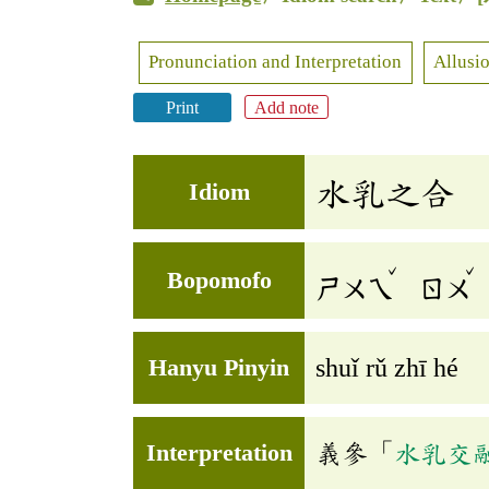
Pronunciation and Interpretation
Allusio
Print
Add note
水乳之合
Idiom
ˇ
ˇ
Bopomofo
ㄕㄨㄟ
ㄖㄨ
Hanyu Pinyin
shuǐ rǔ zhī hé
Interpretation
義參「
水乳交