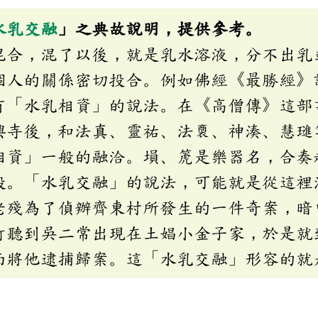
水乳交融
」之典故說明，提供參考。
混合，混了以後，就是乳水溶液，分不出乳
個人的關係密切投合。例如佛經《最勝經》
有「水乳相資」的說法。在《高僧傳》這部
興寺後，和法真、靈祐、法、神湊、慧璡
相資」一般的融洽。塤、箎是樂器名，合奏
般。「水乳交融」的說法，可能就是從這裡
老殘為了偵辦齊東村所發生的一件奇案，暗
打聽到吳二常出現在土娼小金子家，於是就
而將他逮捕歸案。這「水乳交融」形容的就