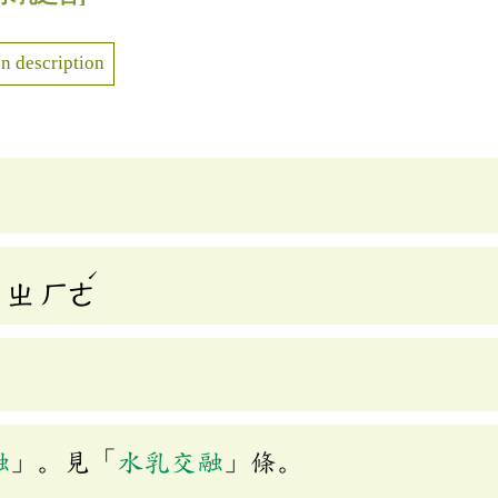
n description
ˊ
ㄓ
ㄏㄜ
融
」。見「
水乳交融
」條。