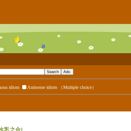
ous idiom
Antisense idiom
（Multiple choice）
[水乳之合]