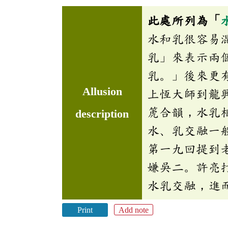
此處所列為「
水和乳很容易
乳」來表示兩
乳。」後來更
Allusion
上恆大師到龍
箎合韻，水乳
description
水、乳交融一
第一九回提到
嫌吳二。許亮
水乳交融，進
Print
Add note