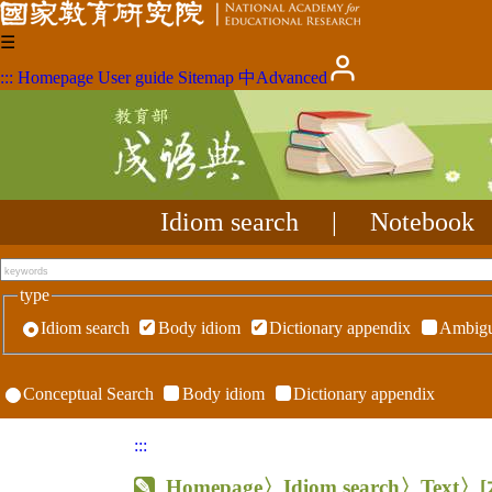
☰
:::
Homepage
User guide
Sitemap
中
Advanced
Idiom search
|
Notebook
type
Idiom search
Body idiom
Dictionary appendix
Ambigu
Conceptual Search
Body idiom
Dictionary appendix
:::
Homepage
〉Idiom search〉Text〉